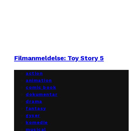
Filmanmeldelse: Toy Story 5
action
animation
comic book
dokumentar
drama
fantasy
gyser
komedie
musical