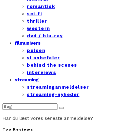
romantisk
sci-fi
thriller
western
dvd / blu-ray
filmunivers
pulsen
vi anbefaler
behind the scenes
interviews
streaming
streaminganmeldelser
streaming-nyheder
Har du læst vores seneste anmeldelse?
Top Reviews