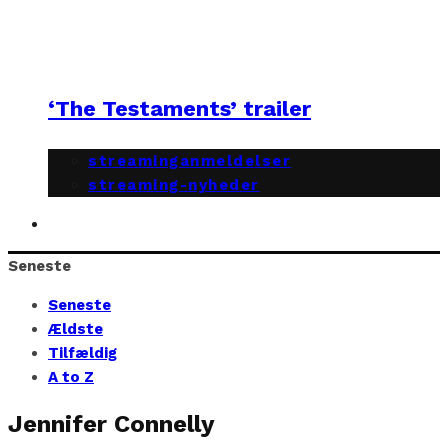
‘The Testaments’ trailer
streaminganmeldelser
streaming-nyheder
Seneste
Seneste
Ældste
Tilfældig
A to Z
Jennifer Connelly