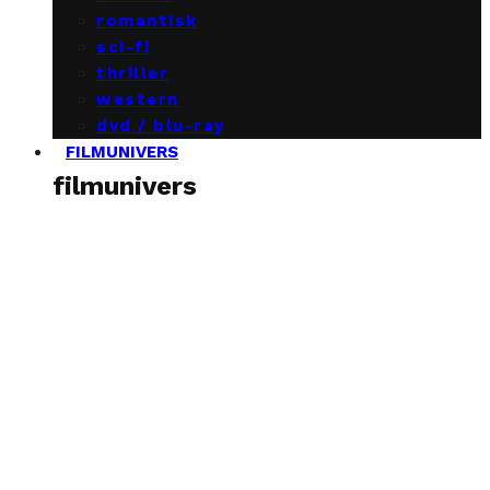
romantisk
sci-fi
thriller
western
dvd / blu-ray
FILMUNIVERS
filmunivers