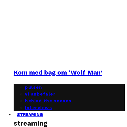
Kom med bag om ‘Wolf Man’
pulsen
vi anbefaler
behind the scenes
interviews
STREAMING
streaming