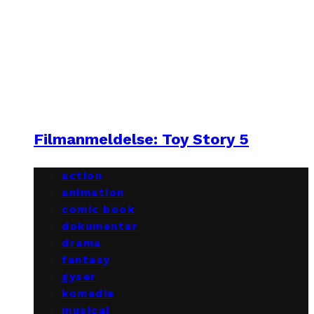
Filmanmeldelse: Toy Story 5
action
animation
comic book
dokumentar
drama
fantasy
gyser
komedie
musical