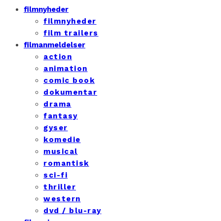
filmnyheder
filmnyheder
film trailers
filmanmeldelser
action
animation
comic book
dokumentar
drama
fantasy
gyser
komedie
musical
romantisk
sci-fi
thriller
western
dvd / blu-ray