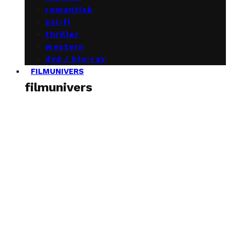
romantisk
sci-fi
thriller
western
dvd / blu-ray
FILMUNIVERS
filmunivers