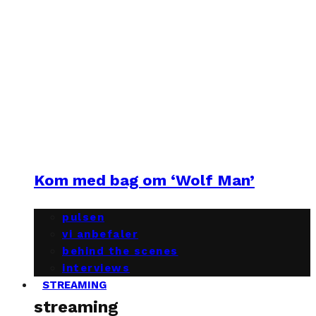
Kom med bag om ‘Wolf Man’
pulsen
vi anbefaler
behind the scenes
interviews
STREAMING
streaming