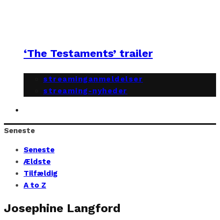
‘The Testaments’ trailer
streaminganmeldelser
streaming-nyheder
Seneste
Seneste
Ældste
Tilfældig
A to Z
Josephine Langford