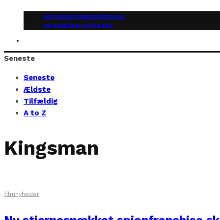
streaminganmeldelser
streaming-nyheder
Seneste
Seneste
Ældste
Tilfældig
A to Z
Kingsman
filmnyheder
Ny stjernespækket spionfranchise ska