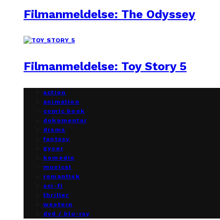
Filmanmeldelse: The Odyssey
Filmanmeldelse: Toy Story 5
action
animation
comic book
dokumentar
drama
fantasy
gyser
komedie
musical
romantisk
sci-fi
thriller
western
dvd / blu-ray