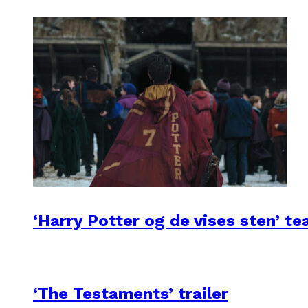
‘Harry Potter og de vises sten’ te
‘The Testaments’ trailer