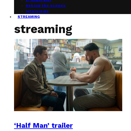
vi anbefaler
behind the scenes
interviews
STREAMING
streaming
‘Half Man’ trailer