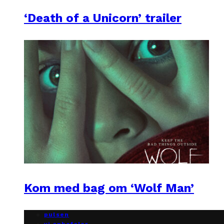
‘Death of a Unicorn’ trailer
Kom med bag om ‘Wolf Man’
pulsen