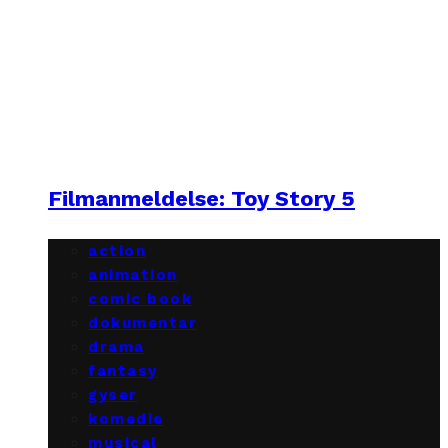
Filmanmeldelse: Toy Story 5
action
animation
comic book
dokumentar
drama
fantasy
gyser
komedie
musical