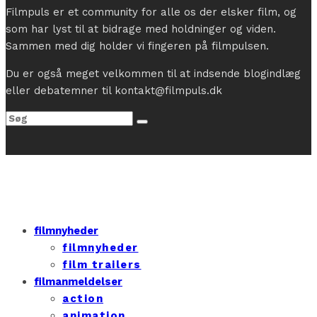
Filmpuls er et community for alle os der elsker film, og
som har lyst til at bidrage med holdninger og viden.
Sammen med dig holder vi fingeren på filmpulsen.
Du er også meget velkommen til at indsende blogindlæg
eller debatemner til kontakt@filmpuls.dk
filmnyheder
filmnyheder
film trailers
filmanmeldelser
action
animation