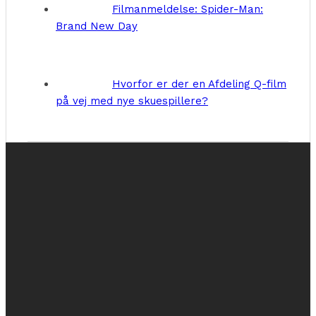
Filmanmeldelse: Spider-Man:
Brand New Day
Hvorfor er der en Afdeling Q-film
på vej med nye skuespillere?