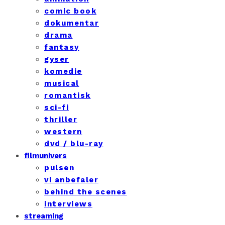
comic book
dokumentar
drama
fantasy
gyser
komedie
musical
romantisk
sci-fi
thriller
western
dvd / blu-ray
filmunivers
pulsen
vi anbefaler
behind the scenes
interviews
streaming