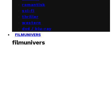
romantisk
sci-fi
thriller
western
dvd / blu-ray
FILMUNIVERS
filmunivers