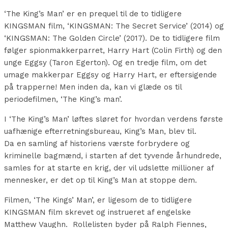
‘The King’s Man’ er en prequel til de to tidligere
KINGSMAN film, ‘KINGSMAN: The Secret Service’ (2014) og
‘KINGSMAN: The Golden Circle’ (2017). De to tidligere film
følger spionmakkerparret, Harry Hart (Colin Firth) og den
unge Eggsy (Taron Egerton). Og en tredje film, om det
umage makkerpar Eggsy og Harry Hart, er eftersigende
på trapperne! Men inden da, kan vi glæde os til
periodefilmen, ‘The King’s man’.
I ‘The King’s Man’ løftes sløret for hvordan verdens første
uafhænige efterretningsbureau, King’s Man, blev til.
Da en samling af historiens værste forbrydere og
kriminelle bagmænd, i starten af det tyvende århundrede,
samles for at starte en krig, der vil udslette millioner af
mennesker, er det op til King’s Man at stoppe dem.
Filmen, ‘The Kings’ Man’, er ligesom de to tidligere
KINGSMAN film skrevet og instrueret af engelske
Matthew Vaughn. Rollelisten byder på Ralph Fiennes,