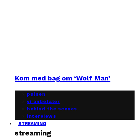
Kom med bag om ‘Wolf Man’
pulsen
vi anbefaler
behind the scenes
interviews
STREAMING
streaming