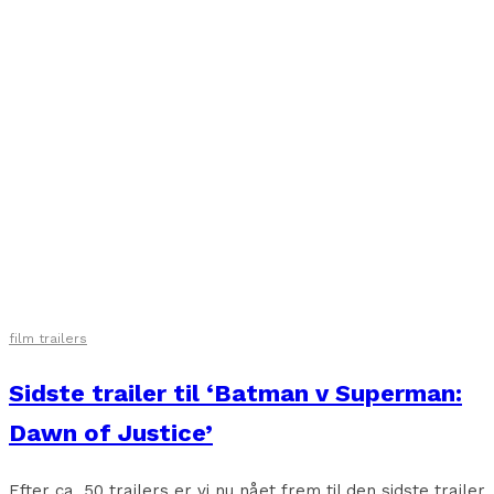
film trailers
Sidste trailer til ‘Batman v Superman:
Dawn of Justice’
Efter ca. 50 trailers er vi nu nået frem til den sidste trailer