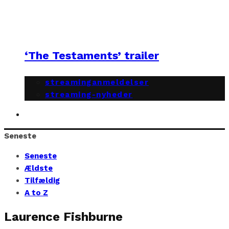
‘The Testaments’ trailer
streaminganmeldelser
streaming-nyheder
Seneste
Seneste
Ældste
Tilfældig
A to Z
Laurence Fishburne