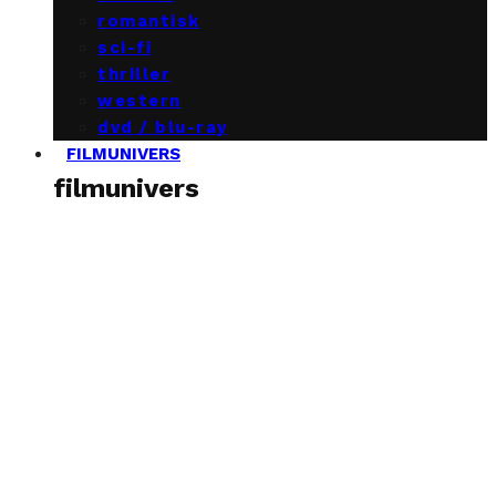
romantisk
sci-fi
thriller
western
dvd / blu-ray
FILMUNIVERS
filmunivers