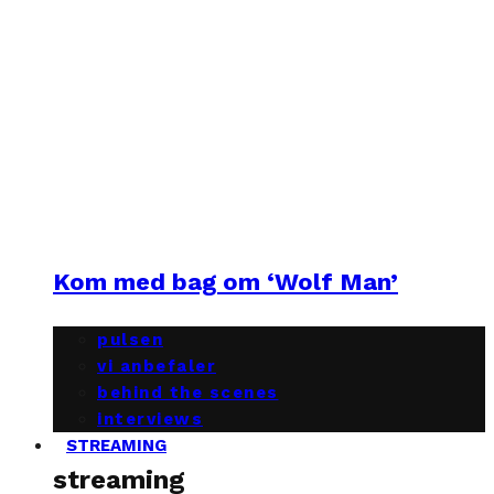
Kom med bag om ‘Wolf Man’
pulsen
vi anbefaler
behind the scenes
interviews
STREAMING
streaming