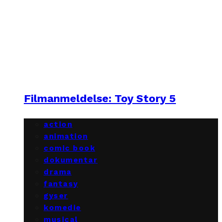
Filmanmeldelse: Toy Story 5
action
animation
comic book
dokumentar
drama
fantasy
gyser
komedie
musical