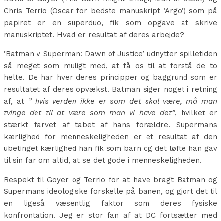
Chris Terrio (Oscar for bedste manuskript ‘Argo’) som på
papiret er en superduo, fik som opgave at skrive
manuskriptet. Hvad er resultat af deres arbejde?
’Batman v Superman: Dawn of Justice’ udnytter spilletiden
så meget som muligt med, at få os til at forstå de to
helte. De har hver deres principper og baggrund som er
resultatet af deres opvækst. Batman siger noget i retning
af, at
” hvis verden ikke er som det skal være, må man
tvinge det til at være som man vi have det”
, hvilket er
stærkt farvet af tabet af hans forældre. Supermans
kærlighed for menneskeligheden er et resultat af den
ubetinget kærlighed han fik som barn og det løfte han gav
til sin far om altid, at se det gode i menneskeligheden.
Respekt til Goyer og Terrio for at have bragt Batman og
Supermans ideologiske forskelle på banen, og gjort det til
en ligeså væsentlig faktor som deres fysiske
konfrontation. Jeg er stor fan af at DC fortsætter med