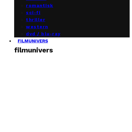
romantisk
sci-fi
thriller
western
dvd / blu-ray
FILMUNIVERS
filmunivers