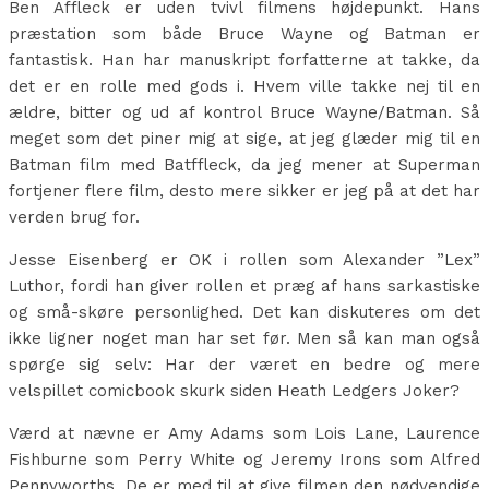
Ben Affleck er uden tvivl filmens højdepunkt. Hans
præstation som både Bruce Wayne og Batman er
fantastisk. Han har manuskript forfatterne at takke, da
det er en rolle med gods i. Hvem ville takke nej til en
ældre, bitter og ud af kontrol Bruce Wayne/Batman. Så
meget som det piner mig at sige, at jeg glæder mig til en
Batman film med Batffleck, da jeg mener at Superman
fortjener flere film, desto mere sikker er jeg på at det har
verden brug for.
Jesse Eisenberg er OK i rollen som Alexander ”Lex”
Luthor, fordi han giver rollen et præg af hans sarkastiske
og små-skøre personlighed. Det kan diskuteres om det
ikke ligner noget man har set før. Men så kan man også
spørge sig selv: Har der været en bedre og mere
velspillet comicbook skurk siden Heath Ledgers Joker?
Værd at nævne er Amy Adams som Lois Lane, Laurence
Fishburne som Perry White og Jeremy Irons som Alfred
Pennyworths. De er med til at give filmen den nødvendige