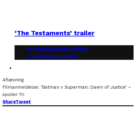
‘The Testaments’ trailer
streaminganmeldelser
streaming-nyheder
Aflæsning
Filmanmeldelse: ‘Batman v Superman: Dawn of Justice’ –
spoiler fri
Share
Tweet