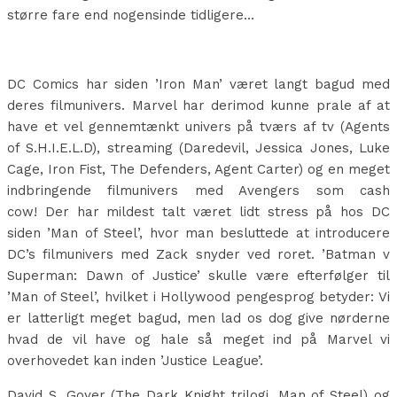
større fare end nogensinde tidligere…
DC Comics har siden ’Iron Man’ været langt bagud med
deres filmunivers. Marvel har derimod kunne prale af at
have et vel gennemtænkt univers på tværs af tv (Agents
of S.H.I.E.L.D), streaming (Daredevil, Jessica Jones, Luke
Cage, Iron Fist, The Defenders, Agent Carter) og en meget
indbringende filmunivers med Avengers som cash
cow! Der har mildest talt været lidt stress på hos DC
siden ’Man of Steel’, hvor man besluttede at introducere
DC’s filmunivers med Zack snyder ved roret. ’Batman v
Superman: Dawn of Justice’ skulle være efterfølger til
’Man of Steel’, hvilket i Hollywood pengesprog betyder: Vi
er latterligt meget bagud, men lad os dog give nørderne
hvad de vil have og hale så meget ind på Marvel vi
overhovedet kan inden ’Justice League’.
David S. Goyer (The Dark Knight trilogi, Man of Steel) og