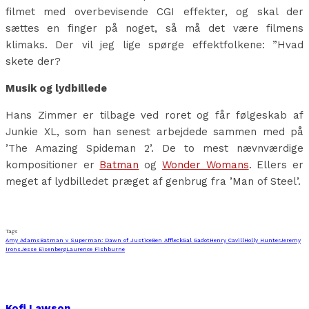
filmet med overbevisende CGI effekter, og skal der
sættes en finger på noget, så må det være filmens
klimaks. Der vil jeg lige spørge effektfolkene: ”Hvad
skete der?
Musik og lydbillede
Hans Zimmer er tilbage ved roret og får følgeskab af
Junkie XL, som han senest arbejdede sammen med på
’The Amazing Spideman 2’. De to mest nævnværdige
kompositioner er
Batman
og
Wonder Womans
. Ellers er
meget af lydbilledet præget af genbrug fra ’Man of Steel’.
Tags
Amy Adams
Batman v Superman: Dawn of Justice
Ben Affleck
Gal Gadot
Henry Cavill
Holly Hunter
Jeremy
Irons
Jesse Eisenberg
Laurence Fishburne
Kofi Lawson