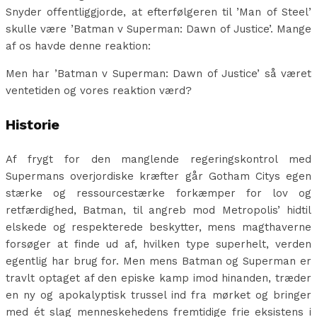
Snyder offentliggjorde, at efterfølgeren til ’Man of Steel’
skulle være ’Batman v Superman: Dawn of Justice’. Mange
af os havde denne reaktion:
Men har ’Batman v Superman: Dawn of Justice’ så været
ventetiden og vores reaktion værd?
Historie
Af frygt for den manglende regeringskontrol med
Supermans overjordiske kræfter går Gotham Citys egen
stærke og ressourcestærke forkæmper for lov og
retfærdighed, Batman, til angreb mod Metropolis’ hidtil
elskede og respekterede beskytter, mens magthaverne
forsøger at finde ud af, hvilken type superhelt, verden
egentlig har brug for. Men mens Batman og Superman er
travlt optaget af den episke kamp imod hinanden, træder
en ny og apokalyptisk trussel ind fra mørket og bringer
med ét slag menneskehedens fremtidige frie eksistens i