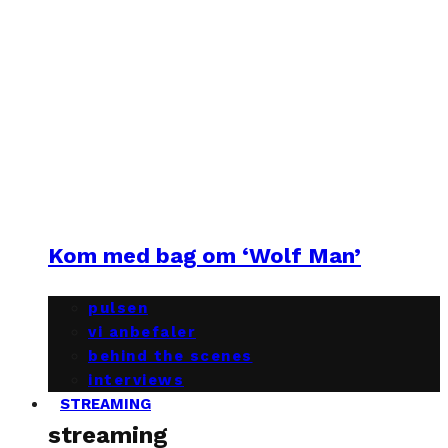
Kom med bag om ‘Wolf Man’
pulsen
vi anbefaler
behind the scenes
interviews
STREAMING
streaming