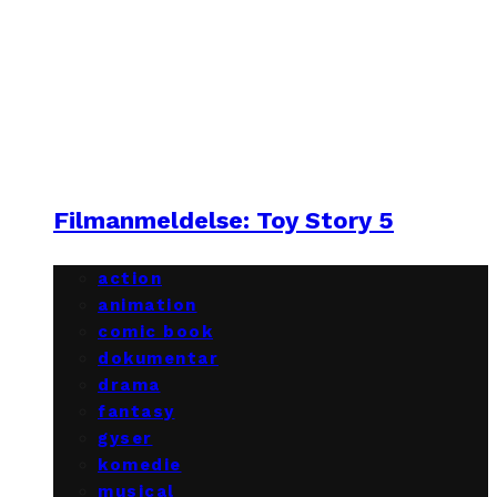
Filmanmeldelse: Toy Story 5
action
animation
comic book
dokumentar
drama
fantasy
gyser
komedie
musical