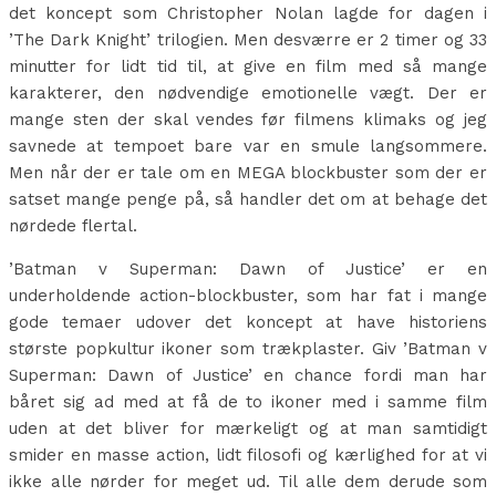
det koncept som Christopher Nolan lagde for dagen i
’The Dark Knight’ trilogien. Men desværre er 2 timer og 33
minutter for lidt tid til, at give en film med så mange
karakterer, den nødvendige emotionelle vægt. Der er
mange sten der skal vendes før filmens klimaks og jeg
savnede at tempoet bare var en smule langsommere.
Men når der er tale om en MEGA blockbuster som der er
satset mange penge på, så handler det om at behage det
nørdede flertal.
’Batman v Superman: Dawn of Justice’ er en
underholdende action-blockbuster, som har fat i mange
gode temaer udover det koncept at have historiens
største popkultur ikoner som trækplaster. Giv ’Batman v
Superman: Dawn of Justice’ en chance fordi man har
båret sig ad med at få de to ikoner med i samme film
uden at det bliver for mærkeligt og at man samtidigt
smider en masse action, lidt filosofi og kærlighed for at vi
ikke alle nørder for meget ud. Til alle dem derude som