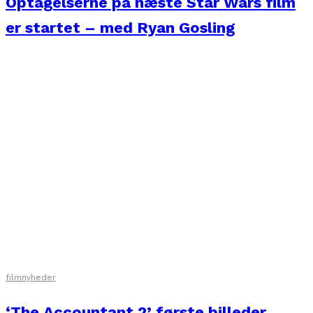
Optagelserne på næste Star Wars film
er startet – med Ryan Gosling
filmnyheder
‘The Accountant 2’ første billeder