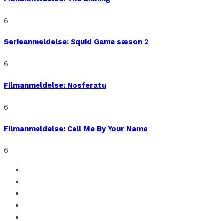
6
Serieanmeldelse: Squid Game sæson 2
6
Filmanmeldelse: Nosferatu
6
Filmanmeldelse: Call Me By Your Name
6