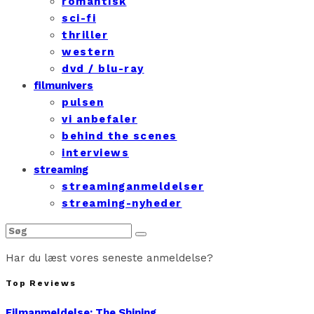
romantisk
sci-fi
thriller
western
dvd / blu-ray
filmunivers
pulsen
vi anbefaler
behind the scenes
interviews
streaming
streaminganmeldelser
streaming-nyheder
Har du læst vores seneste anmeldelse?
Top Reviews
Filmanmeldelse: The Shining