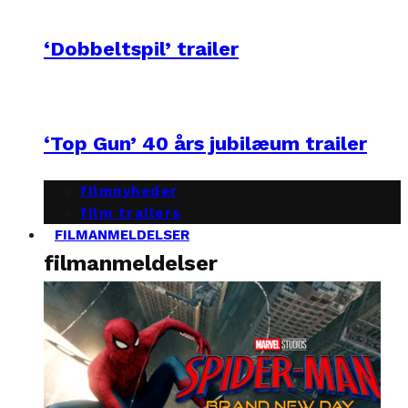
‘Dobbeltspil’ trailer
‘Top Gun’ 40 års jubilæum trailer
filmnyheder
film trailers
FILMANMELDELSER
filmanmeldelser