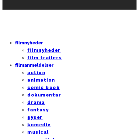
filmnyheder
filmnyheder
film trailers
filmanmeldelser
action
animation
comic book
dokumentar
drama
fantasy
gyser
komedie
musical