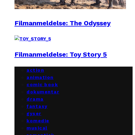
Filmanmeldelse: The Odyssey
Filmanmeldelse: Toy Story 5
action
animation
comic book
dokumentar
drama
fantasy
gyser
komedie
musical