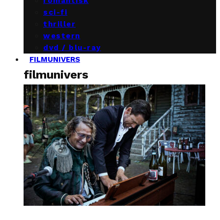
romantisk
sci-fi
thriller
western
dvd / blu-ray
FILMUNIVERS
filmunivers