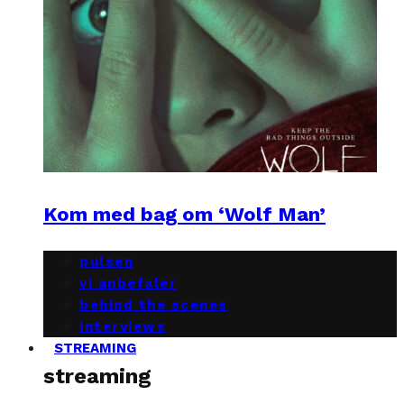
Kom med bag om ‘Wolf Man’
pulsen
vi anbefaler
behind the scenes
interviews
STREAMING
streaming