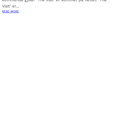
kommende gyser ‘The Visit’ er kommet på nettet. ‘The
Visit’ er...
READ MORE