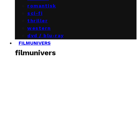
romantisk
sci-fi
thriller
western
dvd / blu-ray
FILMUNIVERS
filmunivers