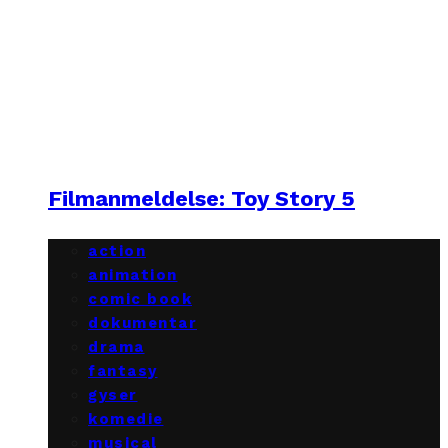
Filmanmeldelse: Toy Story 5
action
animation
comic book
dokumentar
drama
fantasy
gyser
komedie
musical