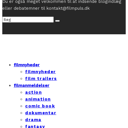
Du er også meget velkommen til at indsende blogindlæg
eller debatemner til kontakt@filmpuls.dk
filmnyheder
filmnyheder
film trailers
filmanmeldelser
action
animation
comic book
dokumentar
drama
fantasy