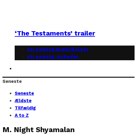
‘The Testaments’ trailer
streaminganmeldelser
streaming-nyheder
Seneste
Seneste
Ældste
Tilfældig
A to Z
M. Night Shyamalan