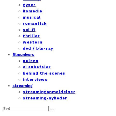
gyser
komedie
musical
romantisk
sci-fi
thriller
western
dvd / blu-ray
filmunivers
pulsen
vi anbefaler
behind the scenes
interviews
streaming
streaminganmeldelser
streaming-nyheder