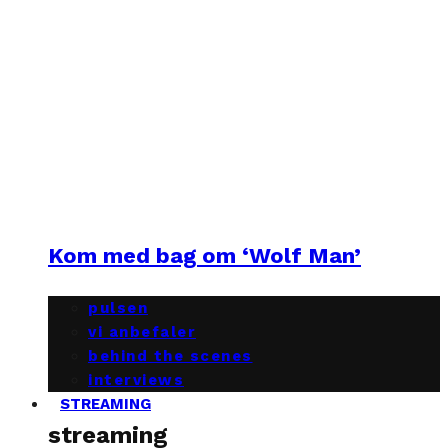
Kom med bag om ‘Wolf Man’
pulsen
vi anbefaler
behind the scenes
interviews
STREAMING
streaming