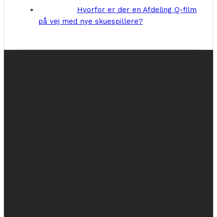
Hvorfor er der en Afdeling Q-film
på vej med nye skuespillere?