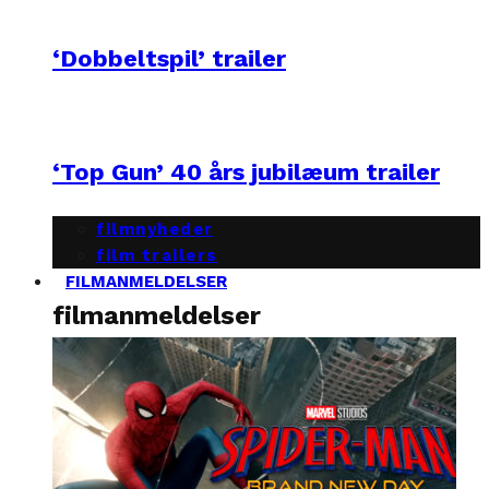
‘Dobbeltspil’ trailer
‘Top Gun’ 40 års jubilæum trailer
filmnyheder
film trailers
FILMANMELDELSER
filmanmeldelser