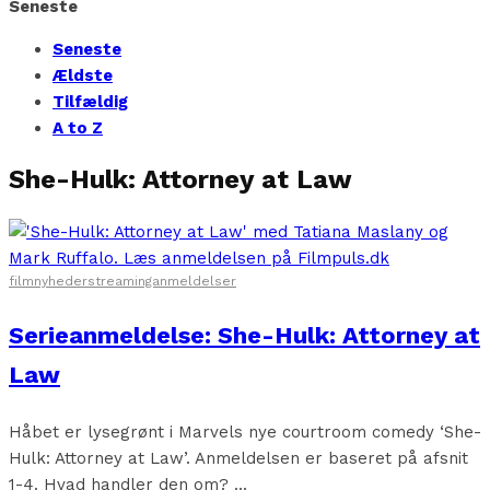
Seneste
Seneste
Ældste
Tilfældig
A to Z
She-Hulk: Attorney at Law
filmnyheder
streaminganmeldelser
Serieanmeldelse: She-Hulk: Attorney at
Law
Håbet er lysegrønt i Marvels nye courtroom comedy ‘She-
Hulk: Attorney at Law’. Anmeldelsen er baseret på afsnit
1-4. Hvad handler den om? ...