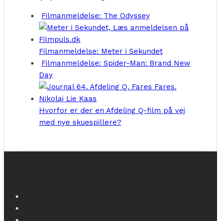
Filmanmeldelse: The Odyssey
Filmanmeldelse: Meter i Sekundet
Filmanmeldelse: Spider-Man: Brand New
Day
Hvorfor er der en Afdeling Q-film på vej
med nye skuespillere?