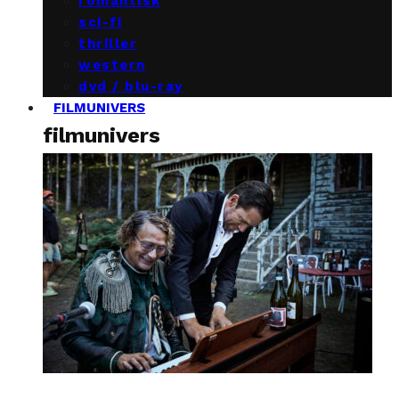
romantisk
sci-fi
thriller
western
dvd / blu-ray
FILMUNIVERS
filmunivers