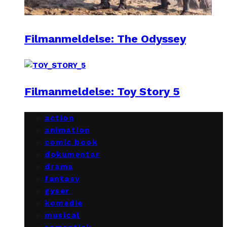
Filmanmeldelse: The Odyssey
Filmanmeldelse: Toy Story 5
action
animation
comic book
dokumentar
drama
fantasy
gyser
komedie
musical