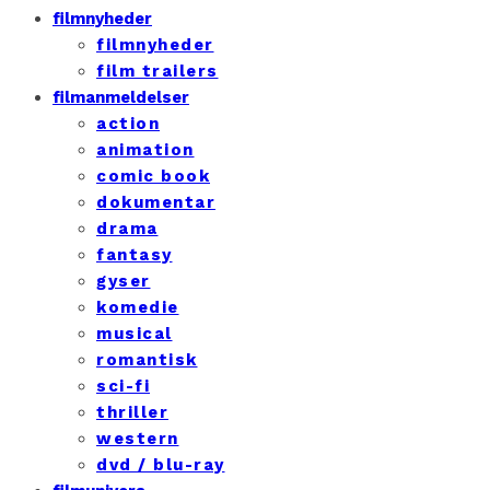
filmnyheder
filmnyheder
film trailers
filmanmeldelser
action
animation
comic book
dokumentar
drama
fantasy
gyser
komedie
musical
romantisk
sci-fi
thriller
western
dvd / blu-ray