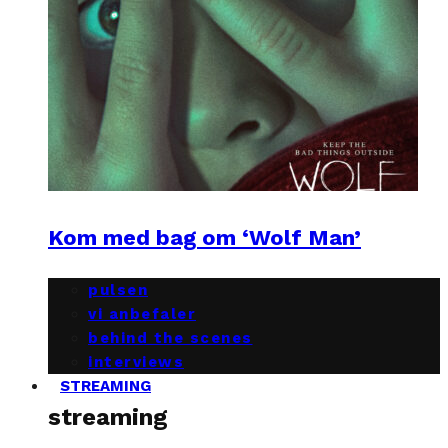
Kom med bag om ‘Wolf Man’
pulsen
vi anbefaler
behind the scenes
interviews
STREAMING
streaming