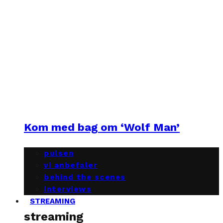
Kom med bag om ‘Wolf Man’
pulsen
vi anbefaler
behind the scenes
interviews
STREAMING
streaming