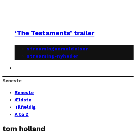
‘The Testaments’ trailer
streaminganmeldelser
streaming-nyheder
Seneste
Seneste
Ældste
Tilfældig
A to Z
tom holland