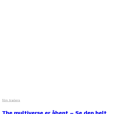
film trailers
The multiverse er åbent – Se den helt