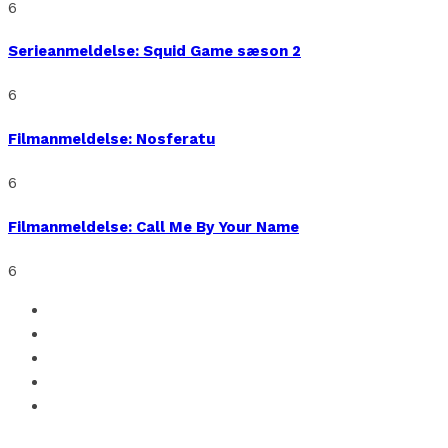
6
Serieanmeldelse: Squid Game sæson 2
6
Filmanmeldelse: Nosferatu
6
Filmanmeldelse: Call Me By Your Name
6