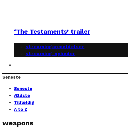
‘The Testaments’ trailer
streaminganmeldelser
streaming-nyheder
Seneste
Seneste
Ældste
Tilfældig
A to Z
weapons