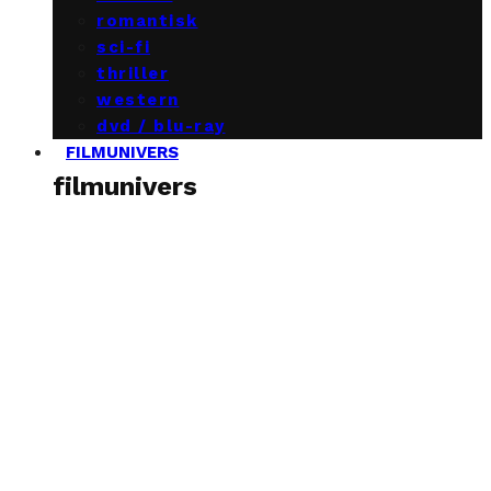
romantisk
sci-fi
thriller
western
dvd / blu-ray
FILMUNIVERS
filmunivers