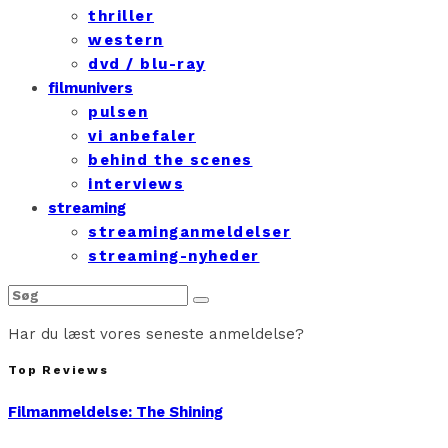
thriller
western
dvd / blu-ray
filmunivers
pulsen
vi anbefaler
behind the scenes
interviews
streaming
streaminganmeldelser
streaming-nyheder
Har du læst vores seneste anmeldelse?
Top Reviews
Filmanmeldelse: The Shining