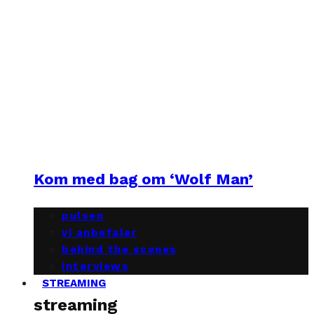
Kom med bag om ‘Wolf Man’
pulsen
vi anbefaler
behind the scenes
interviews
STREAMING
streaming