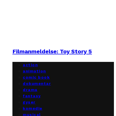
Filmanmeldelse: Toy Story 5
action
animation
comic book
dokumentar
drama
fantasy
gyser
komedie
musical