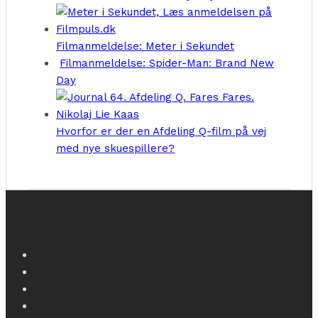
Filmanmeldelse: Meter i Sekundet
Filmanmeldelse: Spider-Man: Brand New
Day
Hvorfor er der en Afdeling Q-film på vej
med nye skuespillere?