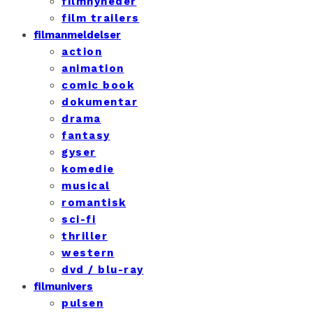
filmnyheder
film trailers
filmanmeldelser
action
animation
comic book
dokumentar
drama
fantasy
gyser
komedie
musical
romantisk
sci-fi
thriller
western
dvd / blu-ray
filmunivers
pulsen