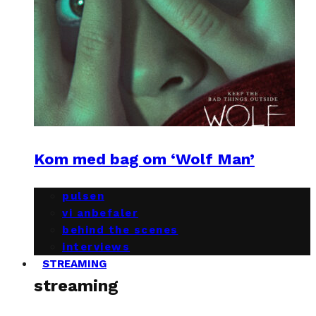
Kom med bag om ‘Wolf Man’
pulsen
vi anbefaler
behind the scenes
interviews
STREAMING
streaming