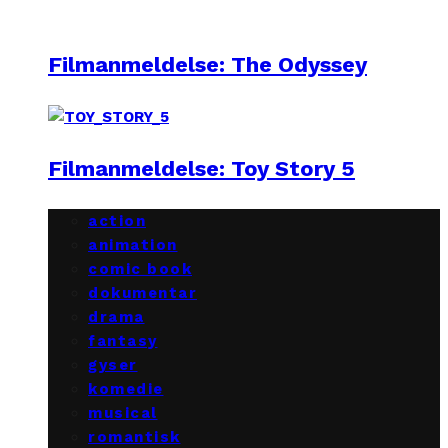
Filmanmeldelse: The Odyssey
Filmanmeldelse: Toy Story 5
action
animation
comic book
dokumentar
drama
fantasy
gyser
komedie
musical
romantisk