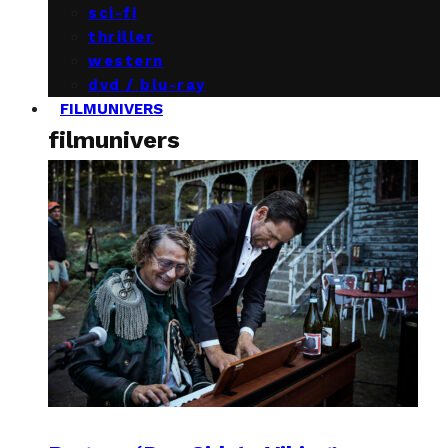
sci-fi
thriller
western
dvd / blu-ray
FILMUNIVERS
filmunivers