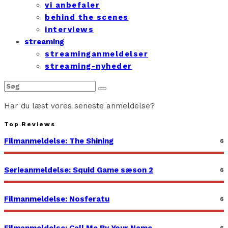
vi anbefaler
behind the scenes
interviews
streaming
streaminganmeldelser
streaming-nyheder
Har du læst vores seneste anmeldelse?
Top Reviews
Filmanmeldelse: The Shining
6
Serieanmeldelse: Squid Game sæson 2
6
Filmanmeldelse: Nosferatu
6
6