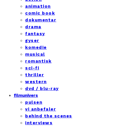
animation
comic book
dokumentar
drama
fantasy
gyser
komedie
musical
romantisk
sci-fi
thriller
western
dvd / blu-ray
filmunivers
pulsen
vi anbefaler
behind the scenes
interviews