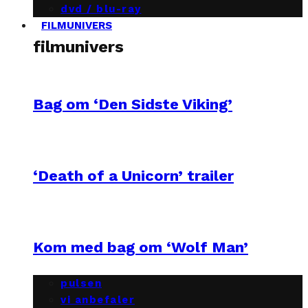
dvd / blu-ray
FILMUNIVERS
filmunivers
Bag om ‘Den Sidste Viking’
‘Death of a Unicorn’ trailer
Kom med bag om ‘Wolf Man’
pulsen
vi anbefaler