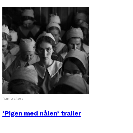
film trailers
‘Pigen med nålen’ trailer