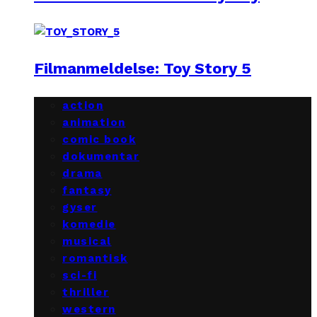
Filmanmeldelse: Toy Story 5
action
animation
comic book
dokumentar
drama
fantasy
gyser
komedie
musical
romantisk
sci-fi
thriller
western