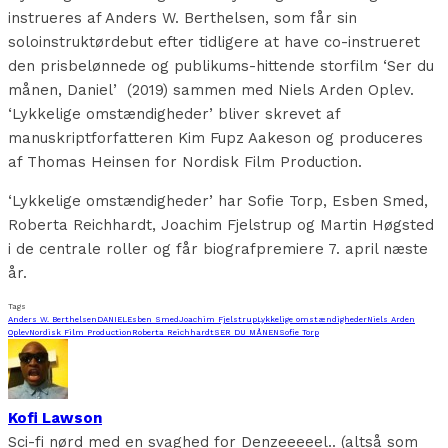
instrueres af Anders W. Berthelsen, som får sin
soloinstruktørdebut efter tidligere at have co-instrueret
den prisbelønnede og publikums-hittende storfilm ‘Ser du
månen, Daniel’ (2019) sammen med Niels Arden Oplev.
‘Lykkelige omstændigheder’ bliver skrevet af
manuskriptforfatteren Kim Fupz Aakeson og produceres
af Thomas Heinsen for Nordisk Film Production.
‘Lykkelige omstændigheder’ har Sofie Torp, Esben Smed,
Roberta Reichhardt, Joachim Fjelstrup og Martin Høgsted
i de centrale roller og får biografpremiere 7. april næste
år.
Tags
Anders W. Berthelsen
DANIEL
Esben Smed
Joachim Fjelstrup
Lykkelige omstændigheder
Niels Arden
Oplev
Nordisk Film Production
Roberta Reichhardt
SER DU MÅNEN
Sofie Torp
Kofi Lawson
Sci-fi nørd med en svaghed for Denzeeeeel.. (altså som