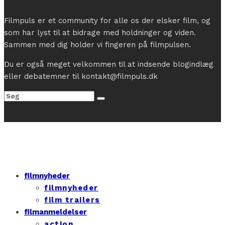
Filmpuls er et community for alle os der elsker film, og
som har lyst til at bidrage med holdninger og viden.
Sammen med dig holder vi fingeren på filmpulsen.
Du er også meget velkommen til at indsende blogindlæg
eller debatemner til kontakt@filmpuls.dk
filmnyheder
filmnyheder
film trailers
filmanmeldelser
action