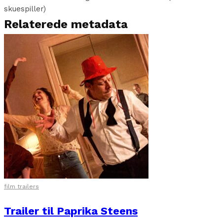
skuespiller)
Relaterede metadata
film trailers
Trailer til Paprika Steens