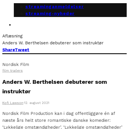
streaminganmeldelser
streaming-nyheder
Aflæsning
Anders W. Berthelsen debuterer som instruktør
Share
Tweet
Nordisk Film
film trailers
Anders W. Berthelsen debuterer som
instruktør
Kofi Lawson
·
12. august 2021
Nordisk Film Production kan i dag offentliggøre én af
næste års helt store romantiske danske komedier:
‘Lykkelige omstændigheder’. ‘Lykkelige omstændigheder’