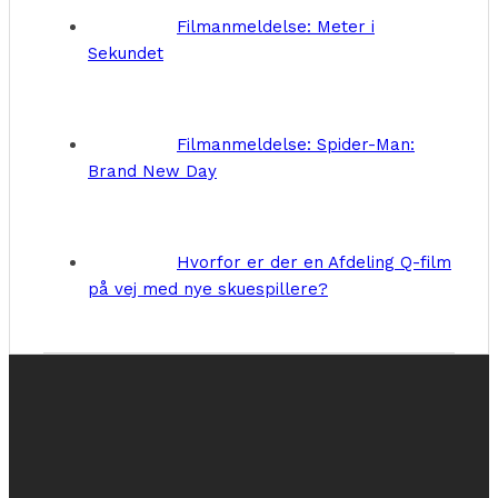
Filmanmeldelse: Meter i
Sekundet
Filmanmeldelse: Spider-Man:
Brand New Day
Hvorfor er der en Afdeling Q-film
på vej med nye skuespillere?