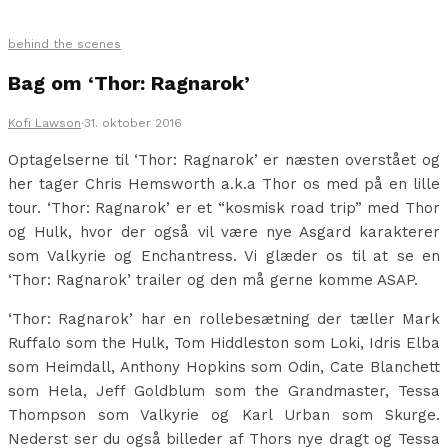
behind the scenes
Bag om ‘Thor: Ragnarok’
Kofi Lawson
·
31. oktober 2016
Optagelserne til ‘Thor: Ragnarok’ er næsten overstået og
her tager Chris Hemsworth a.k.a Thor os med på en lille
tour. ‘Thor: Ragnarok’ er et “kosmisk road trip” med Thor
og Hulk, hvor der også vil være nye Asgard karakterer
som Valkyrie og Enchantress. Vi glæder os til at se en
‘Thor: Ragnarok’ trailer og den må gerne komme ASAP.
‘Thor: Ragnarok’ har en rollebesætning der tæller Mark
Ruffalo som the Hulk, Tom Hiddleston som Loki, Idris Elba
som Heimdall, Anthony Hopkins som Odin, Cate Blanchett
som Hela, Jeff Goldblum som the Grandmaster, Tessa
Thompson som Valkyrie og Karl Urban som Skurge.
Nederst ser du også billeder af Thors nye dragt og Tessa