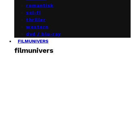
romantisk
sci-fi
thriller
western
dvd / blu-ray
FILMUNIVERS
filmunivers