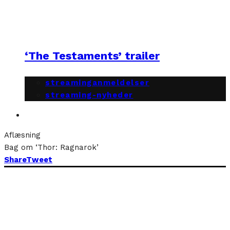
‘The Testaments’ trailer
streaminganmeldelser
streaming-nyheder
Aflæsning
Bag om ‘Thor: Ragnarok’
Share
Tweet