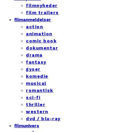
filmnyheder
film trailers
filmanmeldelser
action
animation
comic book
dokumentar
drama
fantasy
gyser
komedie
musical
romantisk
sci-fi
thriller
western
dvd / blu-ray
filmunivers