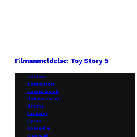
Filmanmeldelse: Toy Story 5
action
animation
comic book
dokumentar
drama
fantasy
gyser
komedie
musical