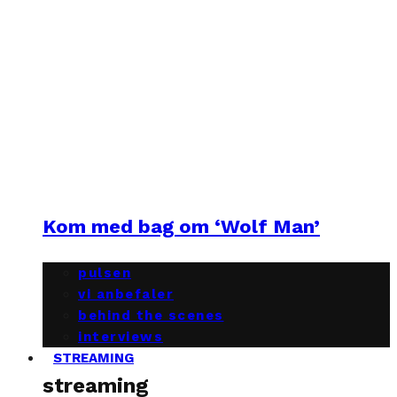
Kom med bag om ‘Wolf Man’
pulsen
vi anbefaler
behind the scenes
interviews
STREAMING
streaming