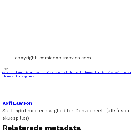
copyright, comicbookmovies.com
Tags
cate blanchett
Chris Hemsworth
Idris Elba
Jeff Goldblum
karl urban
Mark Ruffalo
Taika Waititi
Tessa
Thomsen
Thor: Ragnarok
Kofi Lawson
Sci-fi nørd med en svaghed for Denzeeeeel.. (altså som
skuespiller)
Relaterede metadata