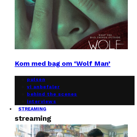
Kom med bag om ‘Wolf Man’
pulsen
vi anbefaler
behind the scenes
interviews
STREAMING
streaming