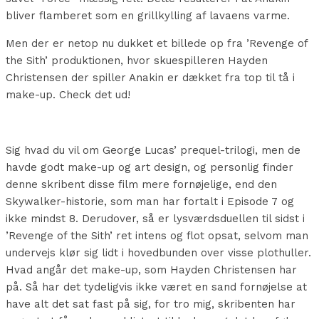
bliver flamberet som en grillkylling af lavaens varme.
Men der er netop nu dukket et billede op fra ’Revenge of
the Sith’ produktionen, hvor skuespilleren Hayden
Christensen der spiller Anakin er dækket fra top til tå i
make-up. Check det ud!
Sig hvad du vil om George Lucas’ prequel-trilogi, men de
havde godt make-up og art design, og personlig finder
denne skribent disse film mere fornøjelige, end den
Skywalker-historie, som man har fortalt i Episode 7 og
ikke mindst 8. Derudover, så er lysværdsduellen til sidst i
’Revenge of the Sith’ ret intens og flot opsat, selvom man
undervejs klør sig lidt i hovedbunden over visse plothuller.
Hvad angår det make-up, som Hayden Christensen har
på. Så har det
tydeligvis ikke været en sand fornøjelse at
have alt det sat fast på sig, for tro mig, skribenten har