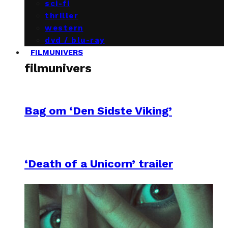
sci-fi
thriller
western
dvd / blu-ray
FILMUNIVERS
filmunivers
Bag om ‘Den Sidste Viking’
‘Death of a Unicorn’ trailer