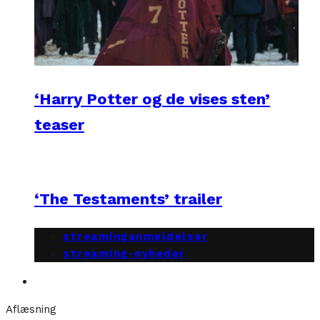
‘Harry Potter og de vises sten’
teaser
‘The Testaments’ trailer
streaminganmeldelser
streaming-nyheder
Aflæsning