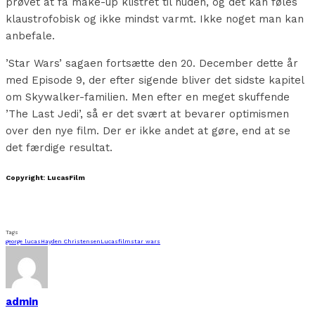
prøvet at få make-up klistret til huden, og det kan føles
klaustrofobisk og ikke mindst varmt. Ikke noget man kan
anbefale.
’Star Wars’ sagaen fortsætte den 20. December dette år
med Episode 9, der efter sigende bliver det sidste kapitel
om Skywalker-familien. Men efter en meget skuffende
’The Last Jedi’, så er det svært at bevarer optimismen
over den nye film. Der er ikke andet at gøre, end at se
det færdige resultat.
Copyright: LucasFilm
Tags
george lucas
Hayden Christensen
Lucasfilm
star wars
admin