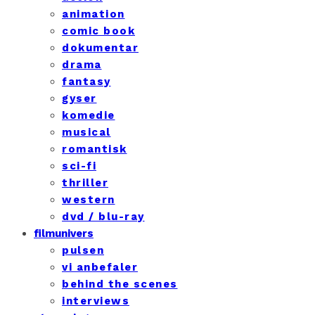
animation
comic book
dokumentar
drama
fantasy
gyser
komedie
musical
romantisk
sci-fi
thriller
western
dvd / blu-ray
filmunivers
pulsen
vi anbefaler
behind the scenes
interviews