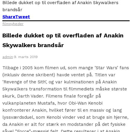
Billede dukket op til overfladen af Anakin Skywalkers
brandsår
Share
Tweet
filmnyheder
Billede dukket op til overfladen af Anakin
Skywalkers brandsår
admin
·
9. marts 2019
Tilbage i 2005 kom filmen ud, som mange ’Star Wars’ fans
(inklusiv denne skribent) havde ventet på. Titlen var
’Revenge of the Sith’, og var kulminationen på Anakin
Skywalkers transformation til filmmediets måske største
skurk,
Darth Vader. Filmens finale foregår på
vulkanplaneten Mustafa, hvor Obi-Wan Kenobi
konfronterer Anakin, hvilket fører til en massiv og lang
lyssværdsduel, som Kenobi vinder ved at bruge sin hjerne,
da Anakin er alt for stærk en modstander på det fysiske
såvel ”Force”-mæssig felt. Dette resulterer i at Anakin