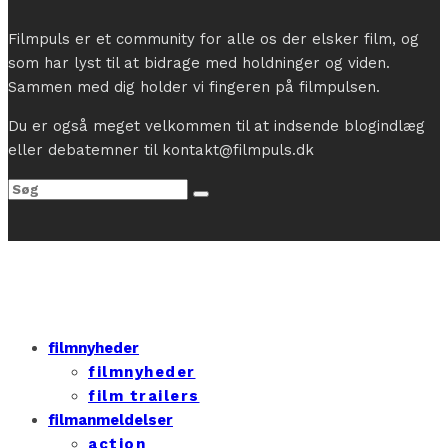
Filmpuls er et community for alle os der elsker film, og
som har lyst til at bidrage med holdninger og viden.
Sammen med dig holder vi fingeren på filmpulsen.
Du er også meget velkommen til at indsende blogindlæg
eller debatemner til kontakt@filmpuls.dk
filmnyheder
filmnyheder
film trailers
filmanmeldelser
action