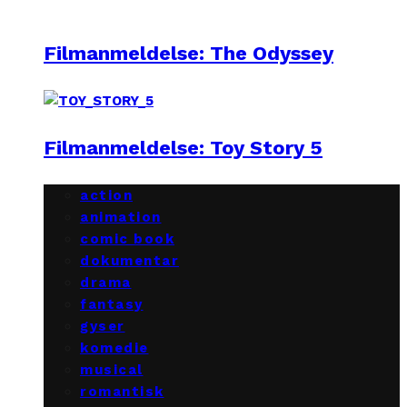
Filmanmeldelse: The Odyssey
Filmanmeldelse: Toy Story 5
action
animation
comic book
dokumentar
drama
fantasy
gyser
komedie
musical
romantisk