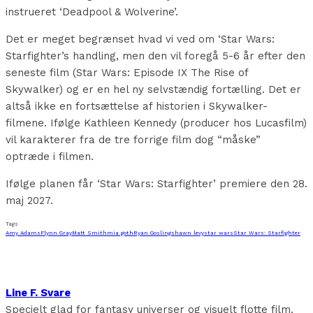
instrueret ‘Deadpool & Wolverine’.
Det er meget begrænset hvad vi ved om ‘Star Wars:
Starfighter’s handling, men den vil foregå 5-6 år efter den
seneste film (Star Wars: Episode IX The Rise of
Skywalker) og er en hel ny selvstændig fortælling. Det er
altså ikke en fortsættelse af historien i Skywalker-
filmene. Ifølge Kathleen Kennedy (producer hos Lucasfilm)
vil karakterer fra de tre forrige film dog “måske”
optræde i filmen.
Ifølge planen får ‘Star Wars: Starfighter’ premiere den 28.
maj 2027.
Tags
Amy Adams
Flynn Gray
Matt Smith
mia goth
Ryan Gosling
shawn levy
star wars
Star Wars: Starfighter
Line F. Svare
Specielt glad for fantasy universer og visuelt flotte film.