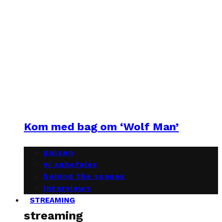
Kom med bag om ‘Wolf Man’
pulsen
vi anbefaler
behind the scenes
interviews
STREAMING
streaming