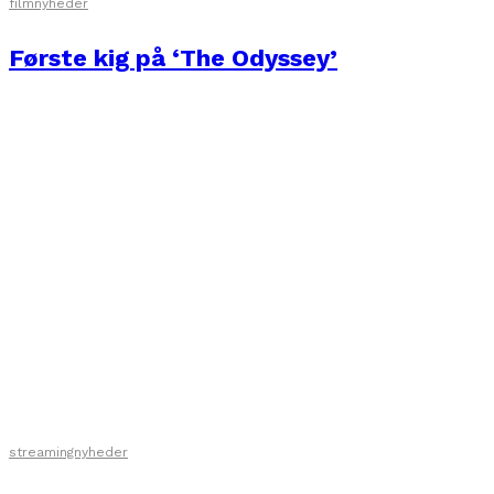
filmnyheder
Første kig på ‘The Odyssey’
streamingnyheder