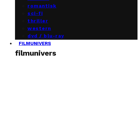
romantisk
sci-fi
thriller
western
dvd / blu-ray
FILMUNIVERS
filmunivers