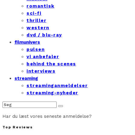
romantisk
sci-fi
thriller
western
dvd / blu-ray
filmunivers
pulsen
vi anbefaler
behind the scenes
interviews
streaming
streaminganmeldelser
streaming-nyheder
Har du læst vores seneste anmeldelse?
Top Reviews