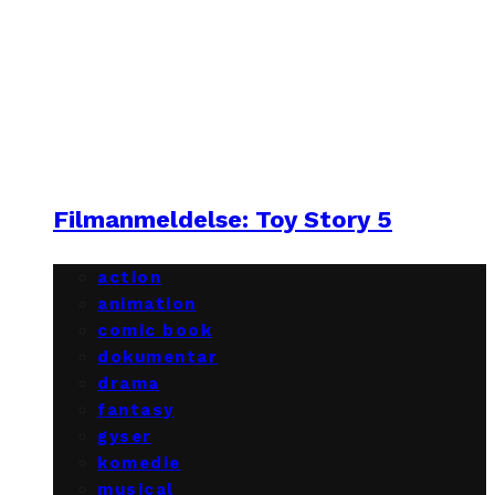
Filmanmeldelse: Toy Story 5
action
animation
comic book
dokumentar
drama
fantasy
gyser
komedie
musical