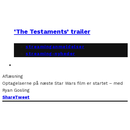
‘The Testaments’ trailer
streaminganmeldelser
streaming-nyheder
Aflæsning
Optagelserne på næste Star Wars film er startet – med
Ryan Gosling
Share
Tweet