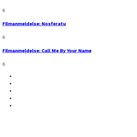
6
Filmanmeldelse: Nosferatu
6
Filmanmeldelse: Call Me By Your Name
6