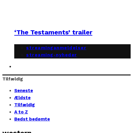
‘The Testaments’ trailer
streaminganmeldelser
streaming-nyheder
Tilfældig
Seneste
Ældste
Tilfældig
A to Z
Bedst bedømte