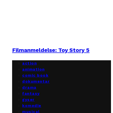
Filmanmeldelse: Toy Story 5
action
animation
comic book
dokumentar
drama
fantasy
gyser
komedie
musical