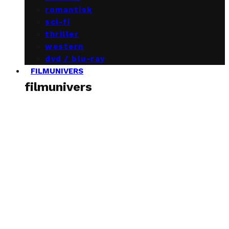
romantisk
sci-fi
thriller
western
dvd / blu-ray
FILMUNIVERS
filmunivers