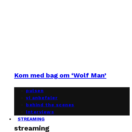
Kom med bag om ‘Wolf Man’
pulsen
vi anbefaler
behind the scenes
interviews
STREAMING
streaming