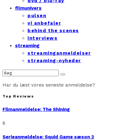
dvd / blu-ray
filmunivers
pulsen
vi anbefaler
behind the scenes
interviews
streaming
streaminganmeldelser
streaming-nyheder
Har du læst vores seneste anmeldelse?
Top Reviews
Filmanmeldelse: The Shining
6
Serieanmeldelse: Squid Game sæson 2