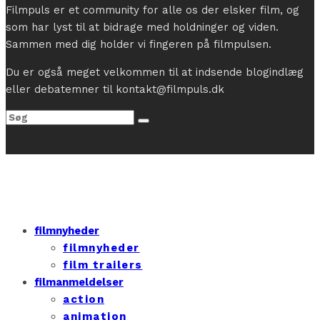
Filmpuls er et community for alle os der elsker film, og
som har lyst til at bidrage med holdninger og viden.
Sammen med dig holder vi fingeren på filmpulsen.
Du er også meget velkommen til at indsende blogindlæg
eller debatemner til kontakt@filmpuls.dk
filmnyheder
filmnyheder
film trailers
filmanmeldelser
action
animation