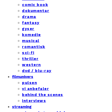
comic book
dokumentar
drama
fantasy
gyser
komedie
musical
romantisk
sci-fi
thriller
western
dvd / blu-ray
filmunivers
pulsen
vi anbefaler
behind the scenes
interviews
streaming