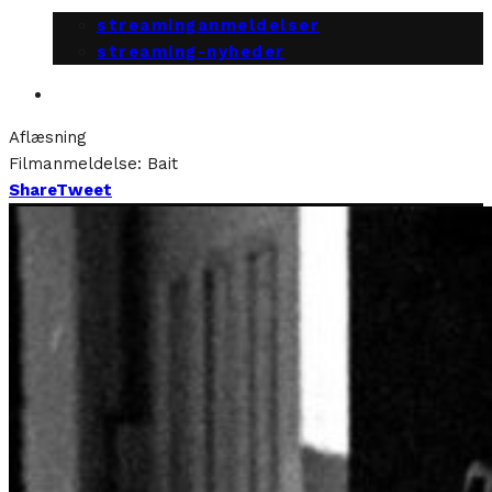
streaminganmeldelser
streaming-nyheder
Aflæsning
Filmanmeldelse: Bait
Share
Tweet