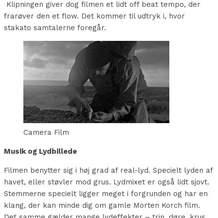
Klipningen giver dog filmen et lidt off beat tempo, der
frarøver den et flow. Det kommer til udtryk i, hvor
stakato samtalerne foregår.
Camera Film
Musik og Lydbillede
Filmen benytter sig i høj grad af real-lyd. Specielt lyden af
havet, eller støvler mod grus. Lydmixet er også lidt sjovt.
Stemmerne specielt ligger meget i forgrunden og har en
klang, der kan minde dig om gamle Morten Korch film.
Det samme gælder mange lydeffekter – trin, døre, krus,