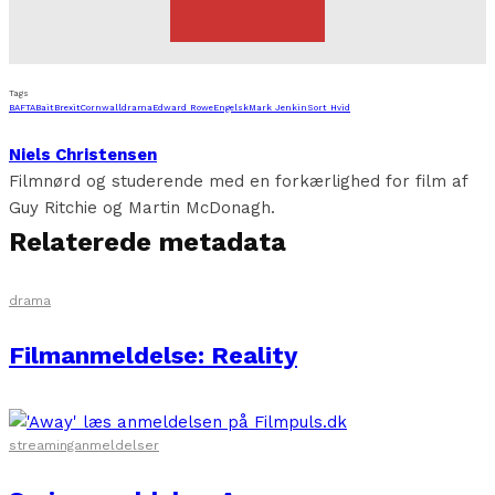
Tags
BAFTA
Bait
Brexit
Cornwall
drama
Edward Rowe
Engelsk
Mark Jenkin
Sort Hvid
Niels Christensen
Filmnørd og studerende med en forkærlighed for film af
Guy Ritchie og Martin McDonagh.
Relaterede metadata
drama
Filmanmeldelse: Reality
streaminganmeldelser