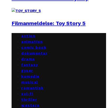
Filmanmeldelse: Toy Story 5
action
animation
comic book
dokumentar
drama
fantasy
gyser
komedie
musical
romantisk
sci-fi
thriller
western