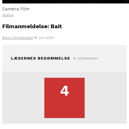
Camera Film
drama
Filmanmeldelse: Bait
Niels Christensen
·
16. juli 2020
LÆSERNES BEDØMMELSE
0 stemmer
4