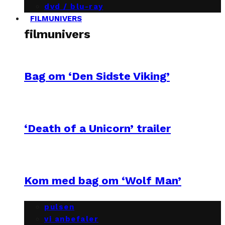
dvd / blu-ray
FILMUNIVERS
filmunivers
Bag om ‘Den Sidste Viking’
‘Death of a Unicorn’ trailer
Kom med bag om ‘Wolf Man’
pulsen
vi anbefaler