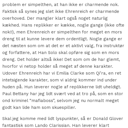
problem er simpelthen, at han ikke er charmende nok.
Faktisk så synes jeg slet ikke Ehrenreich er charmende
overhoved. Der mangler klart også noget naturlig
kækhed. Hans replikker er kække, nogle gange (ikke ofte
nok!!), men Ehrenreich er simpelthen for meget en mors
dreng til at kunne levere dem ordentligt. Nogle gange er
det næsten som om at det er et aktivt valg, fra instruktør
og forfattere, at Han Solo skal opføre sig som en mors
dreng. Det holder altså ikke! Det som om de har glemt,
hvorfor vi netop holder så meget af denne karakter.
Udover Ehrenreich har vi Emilia Clarke som Qi’ra, en ret
intetsigende karakter, som vi aldrig kommer ind under
huden på. Hun leverer nogle af replikkerne lidt uheldigt.
Paul Bettany har jeg lidt svært ved at tro på, som en stor
ond kriminel “mafiaboss”, selvom jeg nu normalt meget
godt kan lide ham som skuespiller.
Skal jeg komme med lidt lyspunkter, så er Donald Glover
fantastisk som Lando Clarissian. Han leverer klart