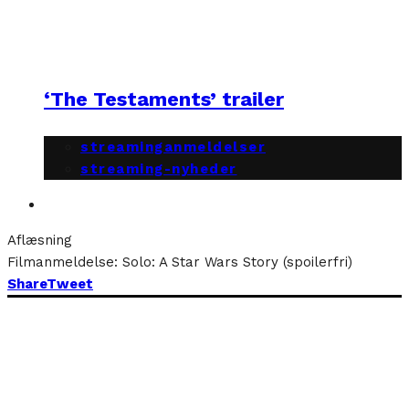
‘The Testaments’ trailer
streaminganmeldelser
streaming-nyheder
Aflæsning
Filmanmeldelse: Solo: A Star Wars Story (spoilerfri)
Share
Tweet