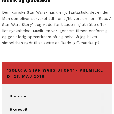
Den ikoniske Star Wars-musik er jo fantastisk, det er den.
Men den bliver serveret lidt i en light-version her i ‘Solo: A
Star Wars Story’. Jeg vil derfor tillade mig at råbe efter
lidt nyskabelse. Musikken var igennem filmen ensformig,
og gør aldrig opmærksom på sig selv. Så jeg bliver
simpelthen nødt til at sætte et “kedeligt”-mærke på.
'SOLO: A STAR WARS STORY' - PREMIERE
D. 23. MAJ 2018
Historie
Skuespil