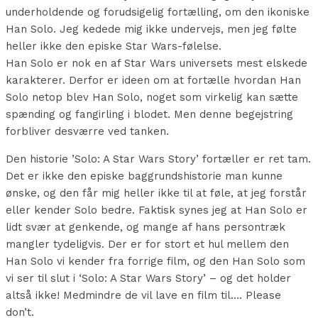
underholdende og forudsigelig fortælling, om den ikoniske
Han Solo. Jeg kedede mig ikke undervejs, men jeg følte
heller ikke den episke Star Wars-følelse.
Han Solo er nok en af Star Wars universets mest elskede
karakterer. Derfor er ideen om at fortælle hvordan Han
Solo netop blev Han Solo, noget som virkelig kan sætte
spænding og fangirling i blodet. Men denne begejstring
forbliver desværre ved tanken.
Den historie ’Solo: A Star Wars Story’ fortæller er ret tam.
Det er ikke den episke baggrundshistorie man kunne
ønske, og den får mig heller ikke til at føle, at jeg forstår
eller kender Solo bedre. Faktisk synes jeg at Han Solo er
lidt svær at genkende, og mange af hans persontræk
mangler tydeligvis. Der er for stort et hul mellem den
Han Solo vi kender fra forrige film, og den Han Solo som
vi ser til slut i ‘Solo: A Star Wars Story’ – og det holder
altså ikke! Medmindre de vil lave en film til…. Please
don’t.