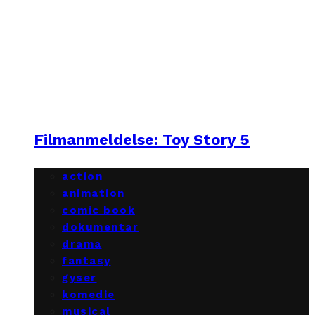
Filmanmeldelse: Toy Story 5
action
animation
comic book
dokumentar
drama
fantasy
gyser
komedie
musical