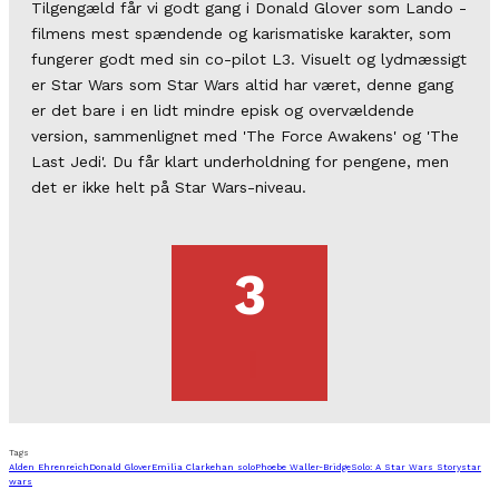
Tilgengæld får vi godt gang i Donald Glover som Lando -
filmens mest spændende og karismatiske karakter, som
fungerer godt med sin co-pilot L3. Visuelt og lydmæssigt
er Star Wars som Star Wars altid har været, denne gang
er det bare i en lidt mindre episk og overvældende
version, sammenlignet med 'The Force Awakens' og 'The
Last Jedi'. Du får klart underholdning for pengene, men
det er ikke helt på Star Wars-niveau.
3
Tags
Alden Ehrenreich
Donald Glover
Emilia Clarke
han solo
Phoebe Waller-Bridge
Solo: A Star Wars Story
star
wars