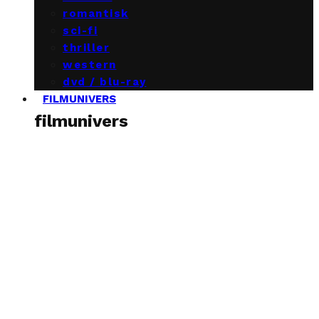
romantisk
sci-fi
thriller
western
dvd / blu-ray
FILMUNIVERS
filmunivers