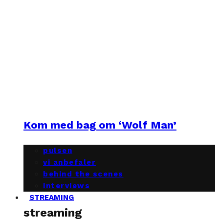
Kom med bag om ‘Wolf Man’
pulsen
vi anbefaler
behind the scenes
interviews
STREAMING
streaming