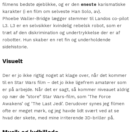
filmens bedste øjeblikke, og er den
eneste
karismatiske
karakter (i en film om selveste Han Solo, av).
Phoebe Waller-Bridge lægger stemmer til Landos co-pilot
L3. L3 er en selvsikker kvindelig rebelsk robot, som er
træt af den diskrimination og undertrykkelse der er af
robotter. Hun skaber en ret fin og underholdende
sidehistorie.
Visuelt
Der er jo ikke rigtig noget at klage over, når det kommer
til en Star Wars film – det jo ikke ligefrem amatører som
er på arbejde. Når det er sagt, så kommer niveauet aldrig
op nær de ”store” Star Wars-film, som ’The Force
Awakens’ og ’The Last Jedi’. Derudover synes jeg filmen
ofte er meget mørk, og jeg havde lidt svært ved at se
hvad der skete, med mine irriterende 3D-briller på.
Musik og lydbillede