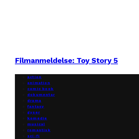
Filmanmeldelse: Toy Story 5
action
animation
comic book
dokumentar
drama
fantasy
gyser
komedie
musical
romantisk
sci-fi