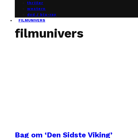
thriller
western
dvd / blu-ray
FILMUNIVERS
filmunivers
Bag om ‘Den Sidste Viking’