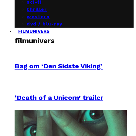
sci-fi
thriller
western
dvd / blu-ray
FILMUNIVERS
filmunivers
Bag om ‘Den Sidste Viking’
‘Death of a Unicorn’ trailer