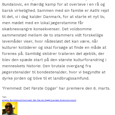
Bundalovic, en ihærdig kamp for at overleve i en rå og
barsk virkelighed. Sammen med sin familie er Aathi rejst
til det, vi i dag kalder Danmark, for at starte et nyt liv,
men mødet med en lokal jægerstamme får
skæbnesvangre konsekvenser. Det voldsomme
sammenstød mellem de to stammers vidt forskellige
levemåder viser, hvor nådesløst det kan være, når
kulturer kolliderer og skal forsøge at finde en måde at
forenes på. Samtidig skildrer traileren det øjeblik, der
blev den spæde start på den største kulturforandring i
menneskets historie: Den brutale overgang fra
jægerstenalder til bondestenalder, hvor vi begyndte at
dyrke jorden og blive til et landbrugssamfund.
‘Fremmed: Det Første Opgør’ har premiere den 6. marts.
Tags
Angela Bundalovic
Fremmed: Det Første Opgør
Scanbox Entertainment