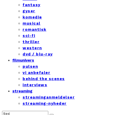
fantasy
gyser
komedie
musical
romantisk
sci-fi
thriller
western
dvd / blu-ray
filmunivers
pulsen
vi anbefaler
behind the scenes
interviews
streaming
streaminganmeldelser
streaming-nyheder