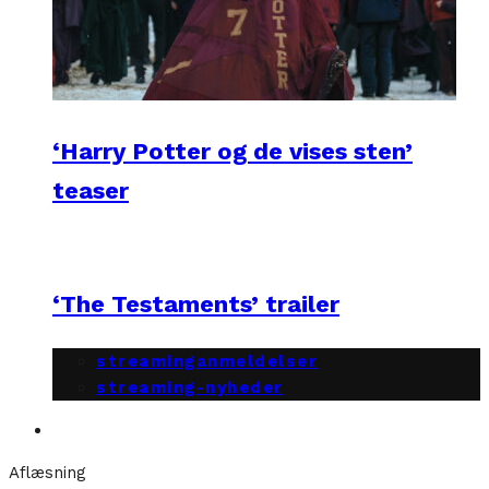
‘Harry Potter og de vises sten’
teaser
‘The Testaments’ trailer
streaminganmeldelser
streaming-nyheder
Aflæsning