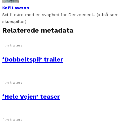
Kofi Lawson
Sci-fi nørd med en svaghed for Denzeeeeel.. (altså som
skuespiller)
Relaterede metadata
film trailers
‘Dobbeltspil’ trailer
film trailers
‘Hele Vejen’ teaser
film trailers