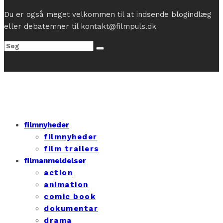
Du er også meget velkommen til at indsende blogindlæg
eller debatemner til kontakt@filmpuls.dk
filmnyheder
filmnyheder
film trailers
filmanmeldelser
action
animation
comic book
dokumentar
drama