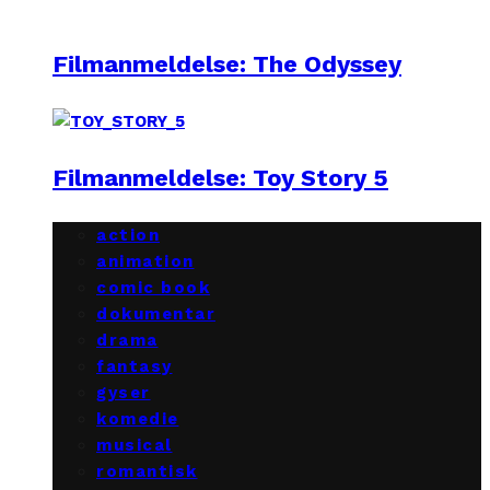
Filmanmeldelse: The Odyssey
Filmanmeldelse: Toy Story 5
action
animation
comic book
dokumentar
drama
fantasy
gyser
komedie
musical
romantisk