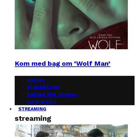
Kom med bag om ‘Wolf Man’
pulsen
vi anbefaler
behind the scenes
interviews
STREAMING
streaming