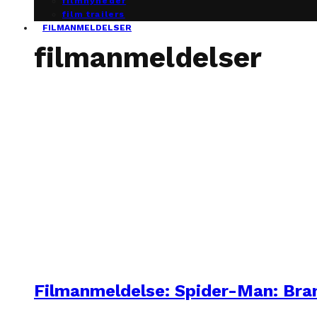
filmnyheder
film trailers
FILMANMELDELSER
filmanmeldelser
Filmanmeldelse: Spider-Man: Br