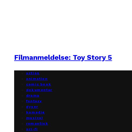
Filmanmeldelse: Toy Story 5
action
animation
comic book
dokumentar
drama
fantasy
gyser
komedie
musical
romantisk
sci-fi