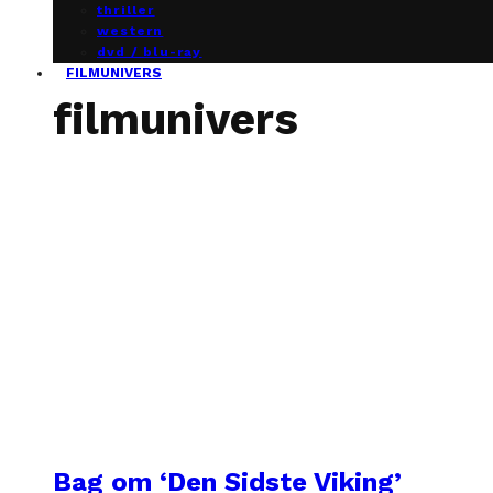
thriller
western
dvd / blu-ray
FILMUNIVERS
filmunivers
Bag om ‘Den Sidste Viking’