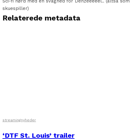
Sci-fi nørd med en svaghed for Denzeeeeel.. (altså som
skuespiller)
Relaterede metadata
streamingnyheder
‘DTF St. Louis’ trailer