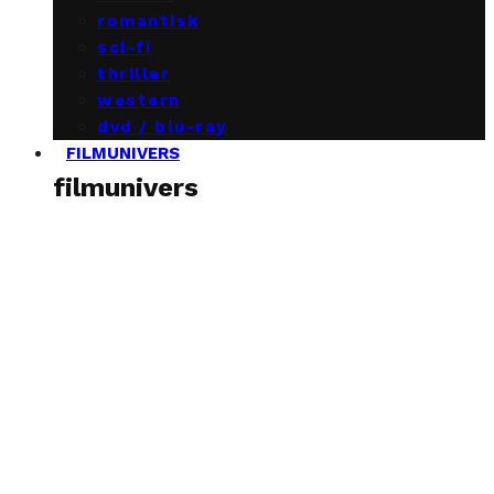
romantisk
sci-fi
thriller
western
dvd / blu-ray
FILMUNIVERS
filmunivers