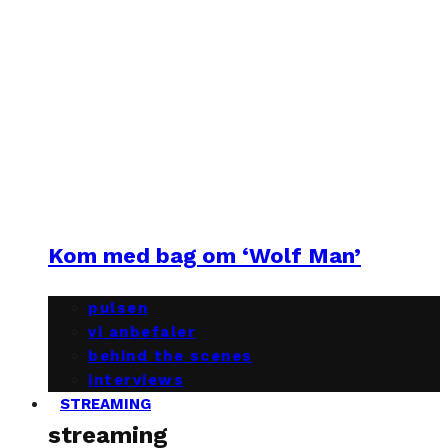
Kom med bag om ‘Wolf Man’
pulsen
vi anbefaler
behind the scenes
interviews
STREAMING
streaming