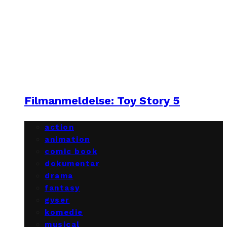
Filmanmeldelse: Toy Story 5
action
animation
comic book
dokumentar
drama
fantasy
gyser
komedie
musical