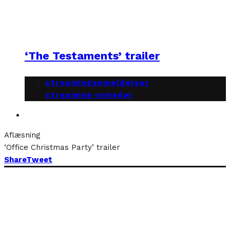
‘The Testaments’ trailer
streaminganmeldelser
streaming-nyheder
Aflæsning
‘Office Christmas Party’ trailer
Share
Tweet