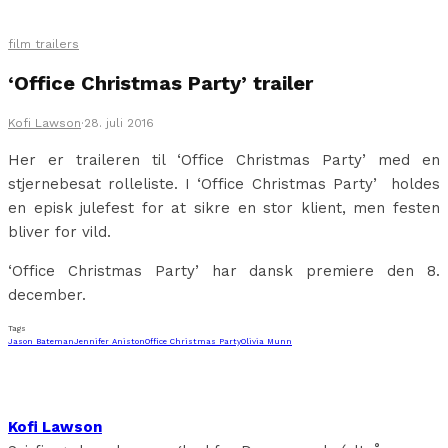
film trailers
‘Office Christmas Party’ trailer
Kofi Lawson
·
28. juli 2016
Her er traileren til ‘
Office Christmas Party’ med en
stjernebesat rolleliste. I ‘
Office Christmas Party’
holdes
en episk julefest for at sikre en stor klient, men festen
bliver for vild.
‘
Office Christmas Party’ har dansk premiere den 8.
december.
Tags
Jason Bateman
Jennifer Aniston
Office Christmas Party
Olivia Munn
Kofi Lawson