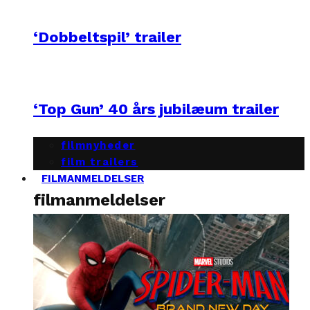
‘Dobbeltspil’ trailer
‘Top Gun’ 40 års jubilæum trailer
filmnyheder
film trailers
FILMANMELDELSER
filmanmeldelser