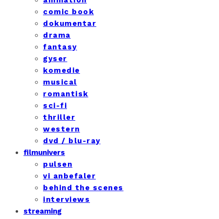
comic book
dokumentar
drama
fantasy
gyser
komedie
musical
romantisk
sci-fi
thriller
western
dvd / blu-ray
filmunivers
pulsen
vi anbefaler
behind the scenes
interviews
streaming