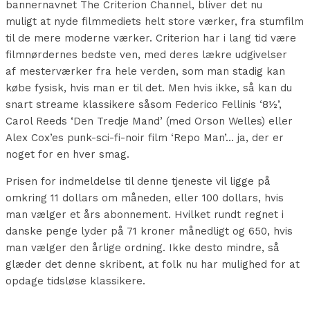
bannernavnet The Criterion Channel, bliver det nu
muligt at nyde filmmediets helt store værker, fra stumfilm
til de mere moderne værker. Criterion har i lang tid være
filmnørdernes bedste ven, med deres lækre udgivelser
af mesterværker fra hele verden, som man stadig kan
købe fysisk, hvis man er til det. Men hvis ikke, så kan du
snart streame klassikere såsom Federico Fellinis ‘8½’,
Carol Reeds ‘Den Tredje Mand’ (med Orson Welles) eller
Alex Cox’es punk-sci-fi-noir film ‘Repo Man’… ja, der er
noget for en hver smag.
Prisen for indmeldelse til denne tjeneste vil ligge på
omkring 11 dollars om måneden, eller 100 dollars, hvis
man vælger et års abonnement. Hvilket rundt regnet i
danske penge lyder på 71 kroner månedligt og 650, hvis
man vælger den årlige ordning. Ikke desto mindre, så
glæder det denne skribent, at folk nu har mulighed for at
opdage tidsløse klassikere.