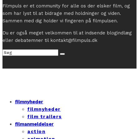
Filmpuls er et community for alle os der elsker film, og
som har lyst til at bidrage med holdninger og viden.
Sammen med dig holder vi fingeren på filmpulsen.
Du er også meget velkommen til at indsende blogindlæg
eller debatemner til kontakt@filmpuls.dk
filmnyheder
filmnyheder
film trailers
filmanmeldelser
action
animation