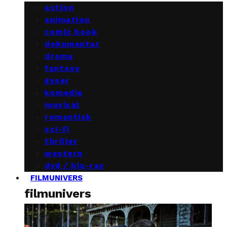
action
animation
comic book
dokumentar
drama
fantasy
gyser
komedie
musical
romantisk
sci-fi
thriller
western
dvd / blu-ray
FILMUNIVERS
filmunivers