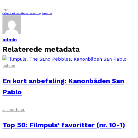
Tags
Criterion
klassikere
streamingtjenester
admin
Relaterede metadata
pulsen
En kort anbefaling: Kanonbåden San
Pablo
vi anbefaler
Top 50: Filmpuls’ favoritter (nr. 10-1)