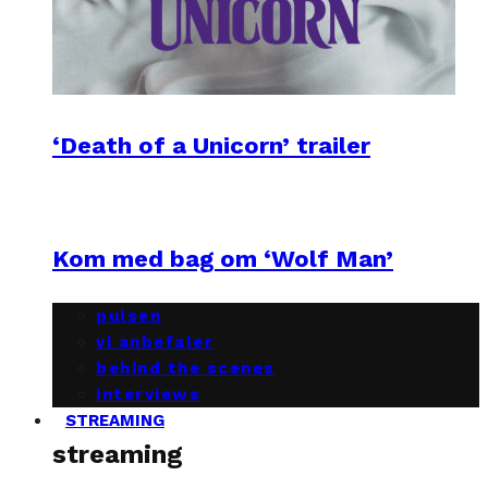
‘Death of a Unicorn’ trailer
Kom med bag om ‘Wolf Man’
pulsen
vi anbefaler
behind the scenes
interviews
STREAMING
streaming