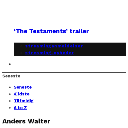
‘The Testaments’ trailer
streaminganmeldelser
streaming-nyheder
Seneste
Seneste
Ældste
Tilfældig
A to Z
Anders Walter