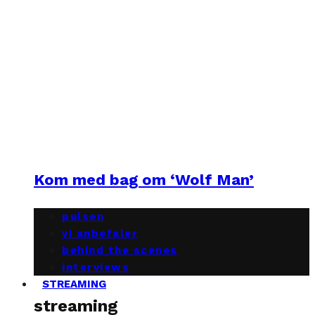
Kom med bag om ‘Wolf Man’
pulsen
vi anbefaler
behind the scenes
interviews
STREAMING
streaming