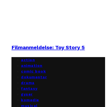
Filmanmeldelse: Toy Story 5
action
animation
comic book
dokumentar
drama
fantasy
gyser
komedie
musical