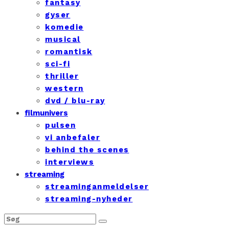
fantasy
gyser
komedie
musical
romantisk
sci-fi
thriller
western
dvd / blu-ray
filmunivers
pulsen
vi anbefaler
behind the scenes
interviews
streaming
streaminganmeldelser
streaming-nyheder