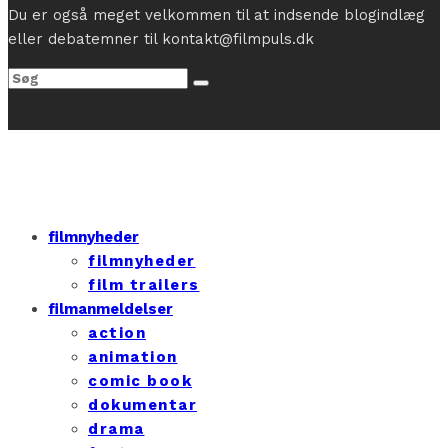
Du er også meget velkommen til at indsende blogindlæg
eller debatemner til kontakt@filmpuls.dk
filmnyheder
filmnyheder
film trailers
filmanmeldelser
action
animation
comic book
dokumentar
drama