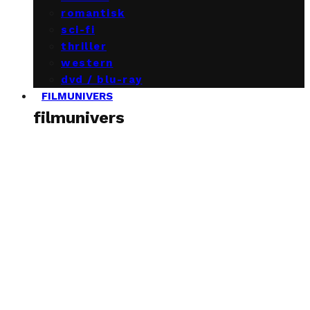
romantisk
sci-fi
thriller
western
dvd / blu-ray
FILMUNIVERS
filmunivers