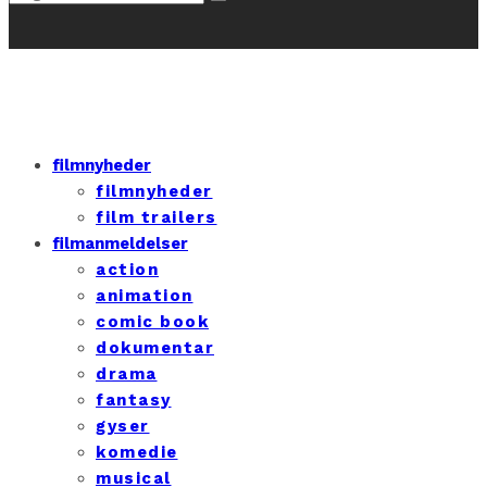
filmnyheder
filmnyheder
film trailers
filmanmeldelser
action
animation
comic book
dokumentar
drama
fantasy
gyser
komedie
musical