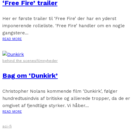
‘Free Fire’ trailer
Her er første trailer til ‘Free Fire’ der har en yderst
imponerende rolleliste. ‘Free Fire’ handler om en nogle
gangstere...
READ MORE
behind the scenes
filmnyheder
Bag om ‘Dunkirk’
Christopher Nolans kommende film ‘Dunkirk’, følger
hundredtusindvis af britiske og allierede tropper, da de er
omgivet af fjendtlige styrker. Vi håber...
READ MORE
sci-fi