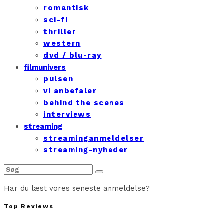
romantisk
sci-fi
thriller
western
dvd / blu-ray
filmunivers
pulsen
vi anbefaler
behind the scenes
interviews
streaming
streaminganmeldelser
streaming-nyheder
Har du læst vores seneste anmeldelse?
Top Reviews