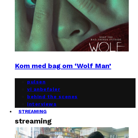
Kom med bag om ‘Wolf Man’
pulsen
vi anbefaler
behind the scenes
interviews
STREAMING
streaming