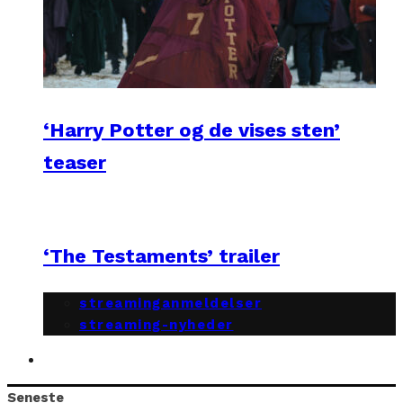
‘Harry Potter og de vises sten’
teaser
‘The Testaments’ trailer
streaminganmeldelser
streaming-nyheder
Seneste