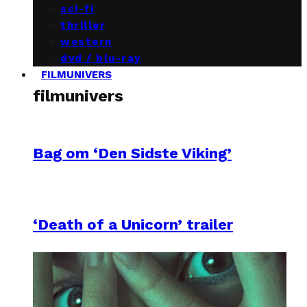
sci-fi
thriller
western
dvd / blu-ray
FILMUNIVERS
filmunivers
Bag om ‘Den Sidste Viking’
‘Death of a Unicorn’ trailer