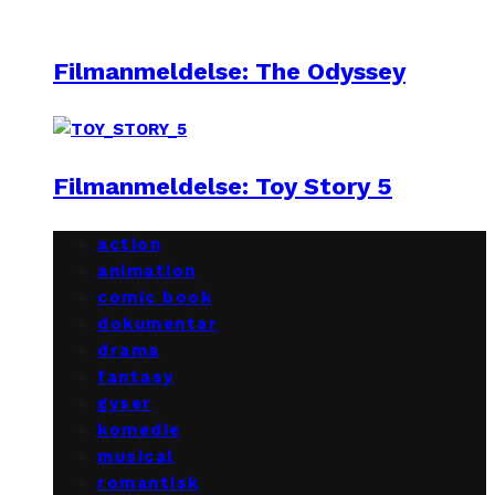
Filmanmeldelse: The Odyssey
Filmanmeldelse: Toy Story 5
action
animation
comic book
dokumentar
drama
fantasy
gyser
komedie
musical
romantisk