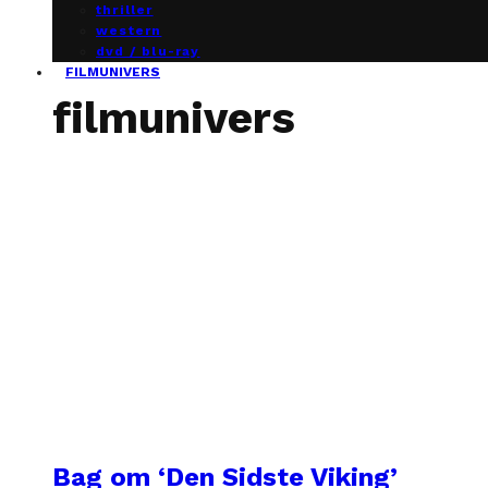
thriller
western
dvd / blu-ray
FILMUNIVERS
filmunivers
Bag om ‘Den Sidste Viking’