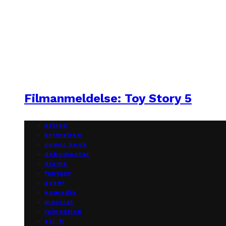
Filmanmeldelse: Toy Story 5
action
animation
comic book
dokumentar
drama
fantasy
gyser
komedie
musical
romantisk
sci-fi