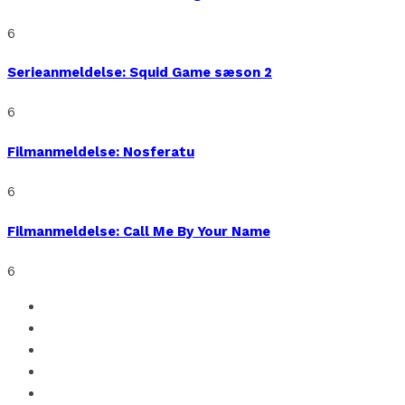
6
Serieanmeldelse: Squid Game sæson 2
6
Filmanmeldelse: Nosferatu
6
Filmanmeldelse: Call Me By Your Name
6