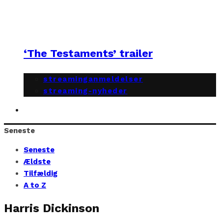
‘The Testaments’ trailer
streaminganmeldelser
streaming-nyheder
Seneste
Seneste
Ældste
Tilfældig
A to Z
Harris Dickinson