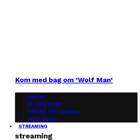
Kom med bag om ‘Wolf Man’
pulsen
vi anbefaler
behind the scenes
interviews
STREAMING
streaming