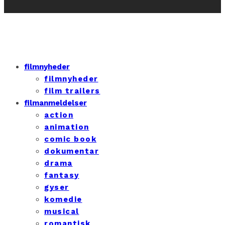
filmnyheder
filmnyheder
film trailers
filmanmeldelser
action
animation
comic book
dokumentar
drama
fantasy
gyser
komedie
musical
romantisk