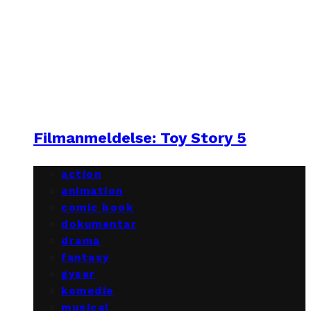
Filmanmeldelse: Toy Story 5
action
animation
comic book
dokumentar
drama
fantasy
gyser
komedie
musical