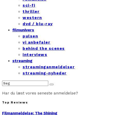
sci-fi
thriller
western
dvd / blu-ray
filmunivers
pulsen
vi anbefaler
behind the scenes
interviews
streaming
streaminganmeldelser
streaming-nyheder
Har du læst vores seneste anmeldelse?
Top Reviews
Filmanmeldelse: The Shining