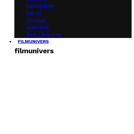
romantisk
sci-fi
thriller
western
dvd / blu-ray
FILMUNIVERS
filmunivers