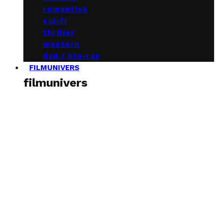
romantisk
sci-fi
thriller
western
dvd / blu-ray
FILMUNIVERS
filmunivers