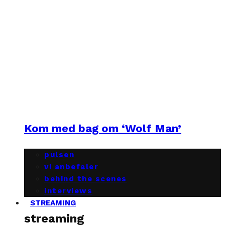
Kom med bag om ‘Wolf Man’
pulsen
vi anbefaler
behind the scenes
interviews
STREAMING
streaming