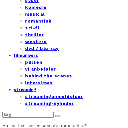
gyser
komedie
musical
romantisk
sci-fi
thriller
western
dvd / blu-ray
filmunivers
pulsen
vi anbefaler
behind the scenes
interviews
streaming
streaminganmeldelser
streaming-nyheder
Har du læst vores seneste anmeldelse?