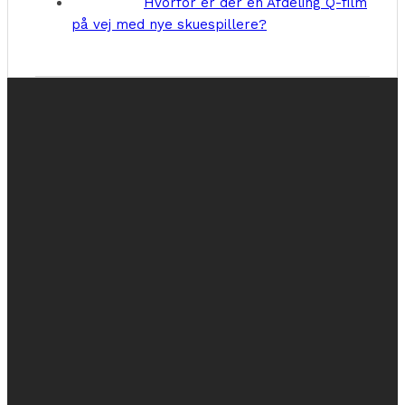
Hvorfor er der en Afdeling Q-film
på vej med nye skuespillere?