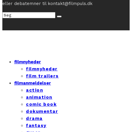
eller debatemner til kontakt@filmpuls.dk
filmnyheder
filmnyheder
film trailers
filmanmeldelser
action
animation
comic book
dokumentar
drama
fantasy