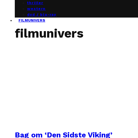
thriller
western
dvd / blu-ray
FILMUNIVERS
filmunivers
Bag om ‘Den Sidste Viking’