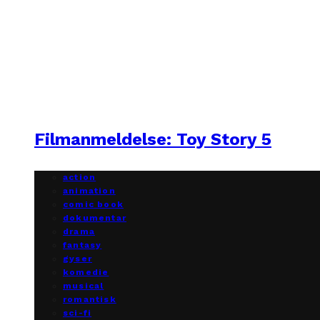
Filmanmeldelse: Toy Story 5
action
animation
comic book
dokumentar
drama
fantasy
gyser
komedie
musical
romantisk
sci-fi