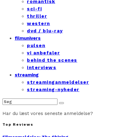
romantisk
sci-fi
thriller
western
dvd / blu-ray
filmunivers
pulsen
vi anbefaler
behind the scenes
interviews
streaming
streaminganmeldelser
streaming-nyheder
Har du læst vores seneste anmeldelse?
Top Reviews