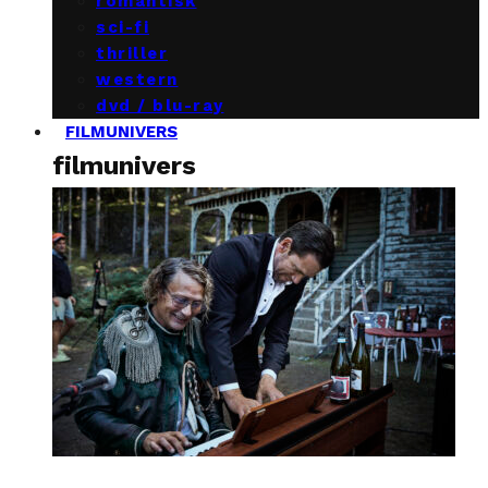
romantisk
sci-fi
thriller
western
dvd / blu-ray
FILMUNIVERS
filmunivers