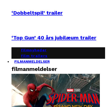
‘Dobbeltspil’ trailer
‘Top Gun’ 40 års jubilæum trailer
filmnyheder
film trailers
FILMANMELDELSER
filmanmeldelser