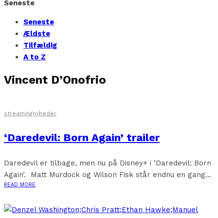
Seneste
Seneste
Ældste
Tilfældig
A to Z
Vincent D’Onofrio
streamingnyheder
‘Daredevil: Born Again’ trailer
Daredevil er tilbage, men nu på Disney+ i ‘Daredevil: Born
Again’. Matt Murdock og Wilson Fisk står endnu en gang...
READ MORE