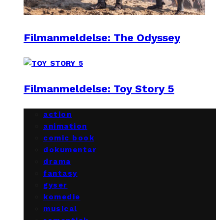
Filmanmeldelse: The Odyssey
Filmanmeldelse: Toy Story 5
action
animation
comic book
dokumentar
drama
fantasy
gyser
komedie
musical