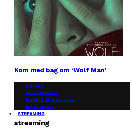
Kom med bag om ‘Wolf Man’
pulsen
vi anbefaler
behind the scenes
interviews
STREAMING
streaming