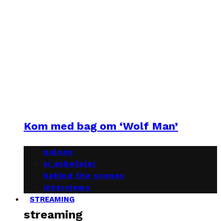
Kom med bag om ‘Wolf Man’
pulsen
vi anbefaler
behind the scenes
interviews
STREAMING
streaming