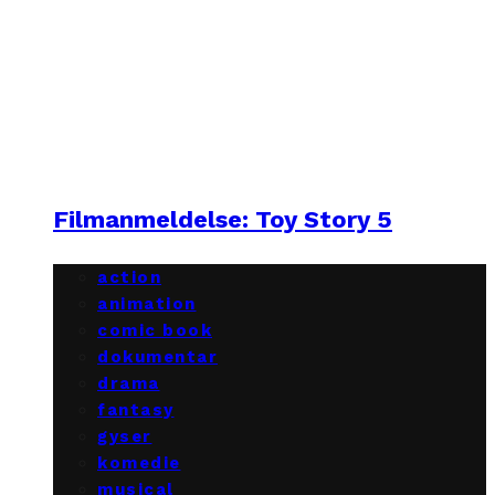
Filmanmeldelse: Toy Story 5
action
animation
comic book
dokumentar
drama
fantasy
gyser
komedie
musical