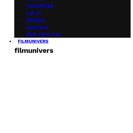
romantisk
sci-fi
thriller
western
dvd / blu-ray
FILMUNIVERS
filmunivers