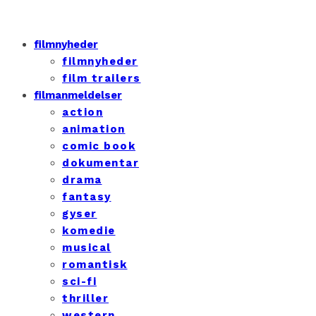
filmnyheder
filmnyheder
film trailers
filmanmeldelser
action
animation
comic book
dokumentar
drama
fantasy
gyser
komedie
musical
romantisk
sci-fi
thriller
western