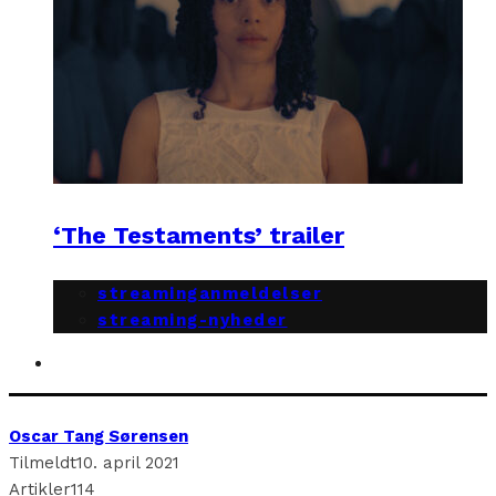
‘The Testaments’ trailer
streaminganmeldelser
streaming-nyheder
Oscar Tang Sørensen
Tilmeldt
10. april 2021
Artikler
114