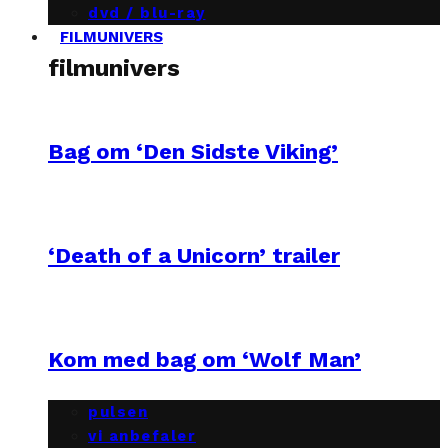
dvd / blu-ray
FILMUNIVERS
filmunivers
Bag om ‘Den Sidste Viking’
‘Death of a Unicorn’ trailer
Kom med bag om ‘Wolf Man’
pulsen
vi anbefaler