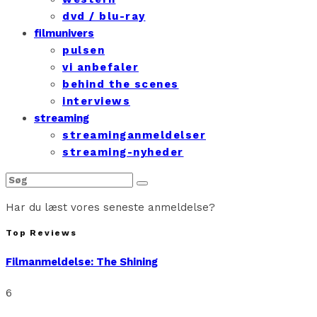
dvd / blu-ray
filmunivers
pulsen
vi anbefaler
behind the scenes
interviews
streaming
streaminganmeldelser
streaming-nyheder
Har du læst vores seneste anmeldelse?
Top Reviews
Filmanmeldelse: The Shining
6