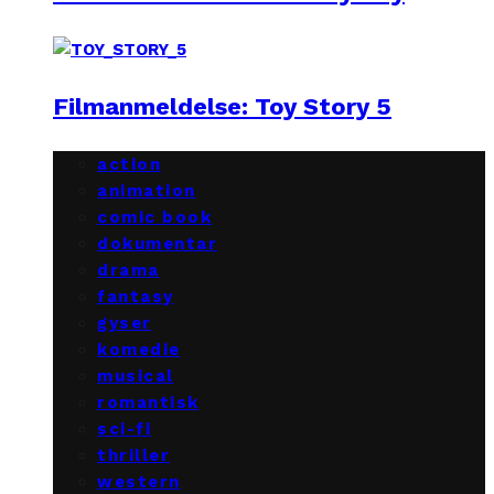
Filmanmeldelse: Toy Story 5
action
animation
comic book
dokumentar
drama
fantasy
gyser
komedie
musical
romantisk
sci-fi
thriller
western