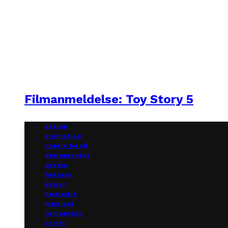
Filmanmeldelse: Toy Story 5
action
animation
comic book
dokumentar
drama
fantasy
gyser
komedie
musical
romantisk
sci-fi