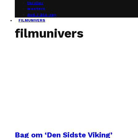
thriller
western
dvd / blu-ray
FILMUNIVERS
filmunivers
Bag om ‘Den Sidste Viking’