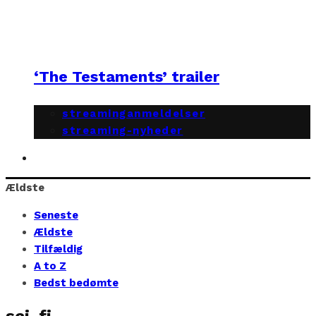
‘The Testaments’ trailer
streaminganmeldelser
streaming-nyheder
Ældste
Seneste
Ældste
Tilfældig
A to Z
Bedst bedømte