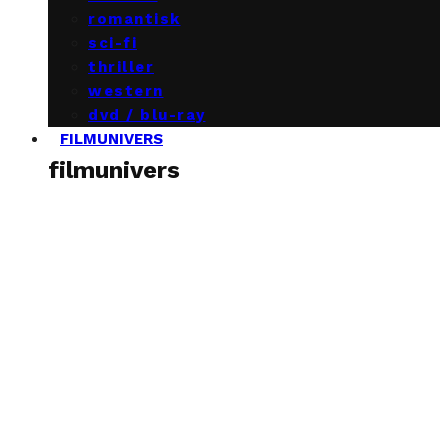
romantisk
sci-fi
thriller
western
dvd / blu-ray
FILMUNIVERS
filmunivers