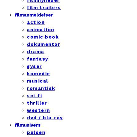
filmnyheder
film trailers
filmanmeldelser
action
animation
comic book
dokumentar
drama
fantasy
gyser
komedie
musical
romantisk
sci-fi
thriller
western
dvd / blu-ray
filmunivers
pulsen