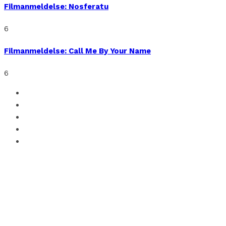
Filmanmeldelse: Nosferatu
6
Filmanmeldelse: Call Me By Your Name
6