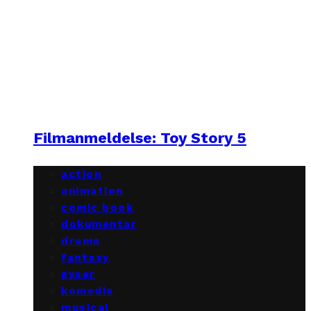
Filmanmeldelse: Toy Story 5
action
animation
comic book
dokumentar
drama
fantasy
gyser
komedie
musical