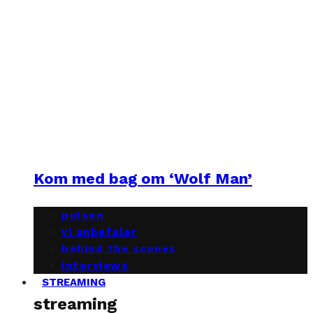
Kom med bag om ‘Wolf Man’
pulsen
vi anbefaler
behind the scenes
interviews
STREAMING
streaming