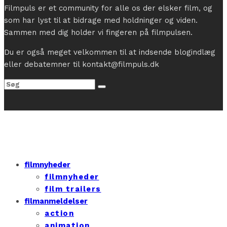
Filmpuls er et community for alle os der elsker film, og
som har lyst til at bidrage med holdninger og viden.
Sammen med dig holder vi fingeren på filmpulsen.
Du er også meget velkommen til at indsende blogindlæg
eller debatemner til kontakt@filmpuls.dk
filmnyheder
filmnyheder
film trailers
filmanmeldelser
action
animation