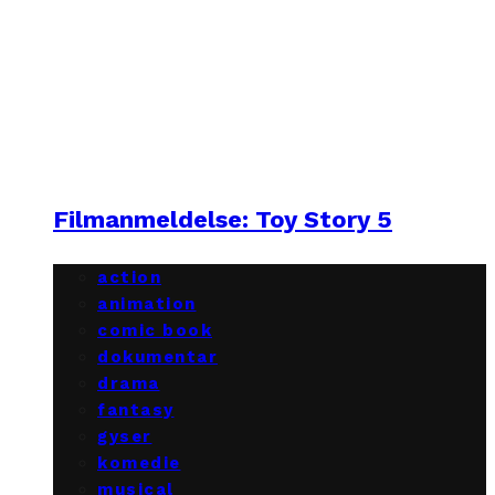
Filmanmeldelse: Toy Story 5
action
animation
comic book
dokumentar
drama
fantasy
gyser
komedie
musical