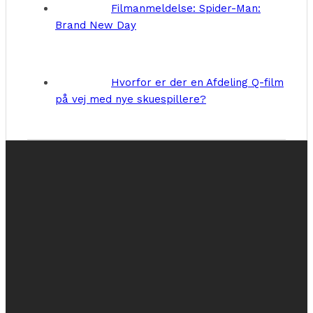
Filmanmeldelse: Spider-Man:
Brand New Day
Hvorfor er der en Afdeling Q-film
på vej med nye skuespillere?