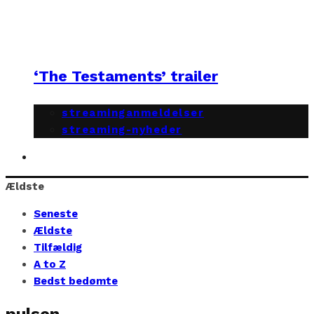
‘The Testaments’ trailer
streaminganmeldelser
streaming-nyheder
Ældste
Seneste
Ældste
Tilfældig
A to Z
Bedst bedømte