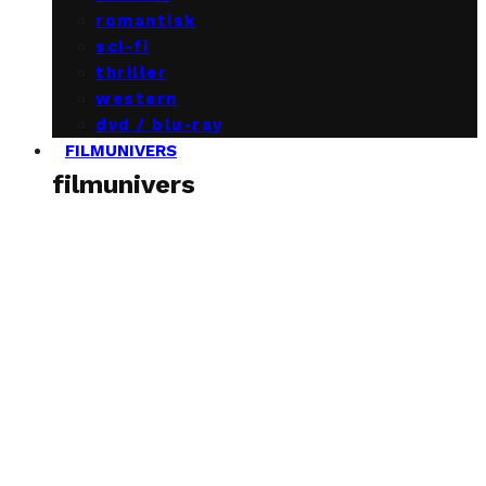
romantisk
sci-fi
thriller
western
dvd / blu-ray
FILMUNIVERS
filmunivers