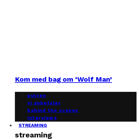
Kom med bag om ‘Wolf Man’
pulsen
vi anbefaler
behind the scenes
interviews
STREAMING
streaming