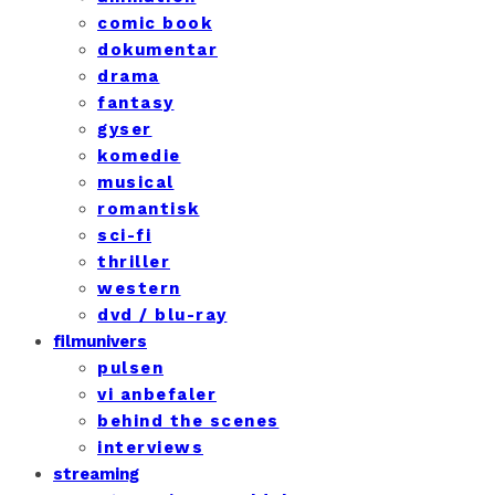
comic book
dokumentar
drama
fantasy
gyser
komedie
musical
romantisk
sci-fi
thriller
western
dvd / blu-ray
filmunivers
pulsen
vi anbefaler
behind the scenes
interviews
streaming