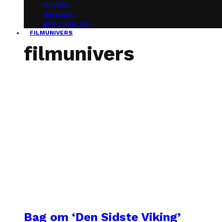
thriller
western
dvd / blu-ray
FILMUNIVERS
filmunivers
Bag om ‘Den Sidste Viking’