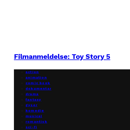
Filmanmeldelse: Toy Story 5
action
animation
comic book
dokumentar
drama
fantasy
gyser
komedie
musical
romantisk
sci-fi