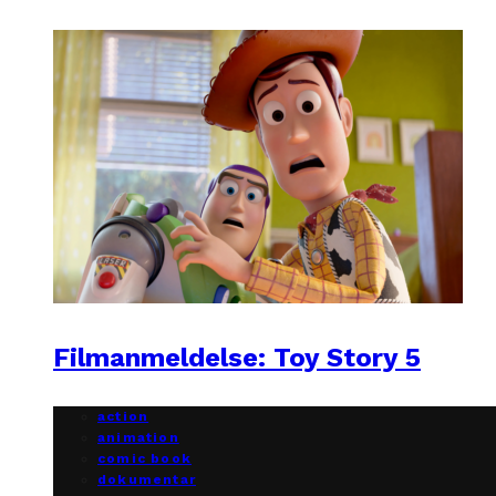
Filmanmeldelse: Toy Story 5
action
animation
comic book
dokumentar