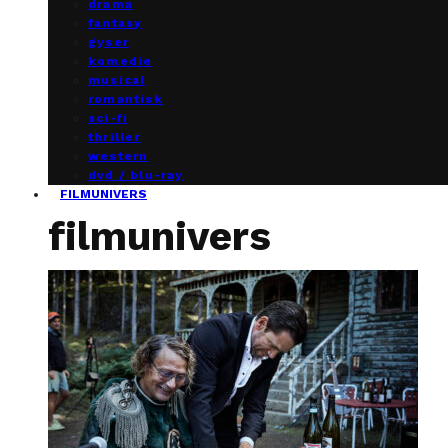
drama
fantasy
gyser
komedie
musical
romantisk
sci-fi
thriller
western
dvd / blu-ray
FILMUNIVERS
filmunivers