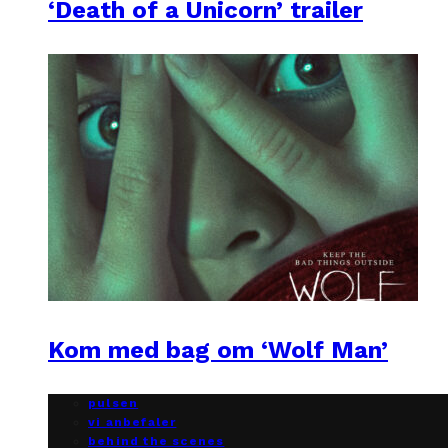
‘Death of a Unicorn’ trailer
Kom med bag om ‘Wolf Man’
pulsen
vi anbefaler
behind the scenes