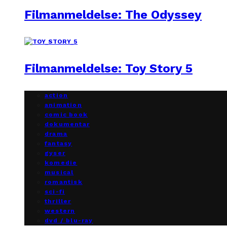
Filmanmeldelse: The Odyssey
Filmanmeldelse: Toy Story 5
action
animation
comic book
dokumentar
drama
fantasy
gyser
komedie
musical
romantisk
sci-fi
thriller
western
dvd / blu-ray