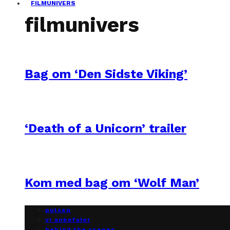
FILMUNIVERS
filmunivers
Bag om ‘Den Sidste Viking’
‘Death of a Unicorn’ trailer
Kom med bag om ‘Wolf Man’
pulsen
vi anbefaler
behind the scenes