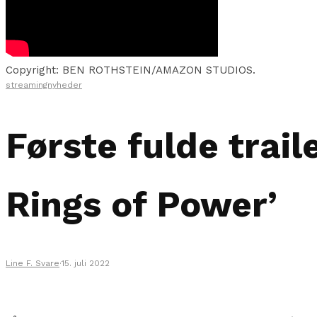
Copyright: BEN ROTHSTEIN/AMAZON STUDIOS.
streamingnyheder
Første fulde trail
Rings of Power’
Line F. Svare
·
15. juli 2022