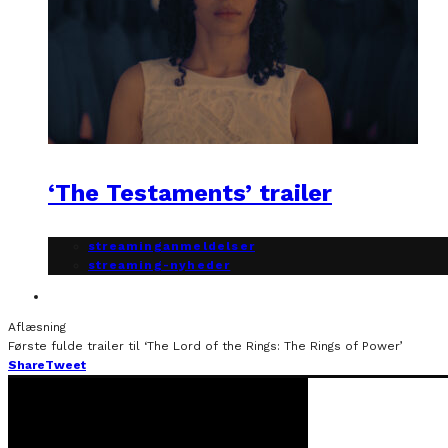
‘The Testaments’ trailer
streaminganmeldelser
streaming-nyheder
Aflæsning
Første fulde trailer til ‘The Lord of the Rings: The Rings of Power’
Share
Tweet