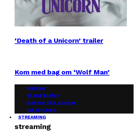
‘Death of a Unicorn’ trailer
Kom med bag om ‘Wolf Man’
pulsen
vi anbefaler
behind the scenes
interviews
STREAMING
streaming