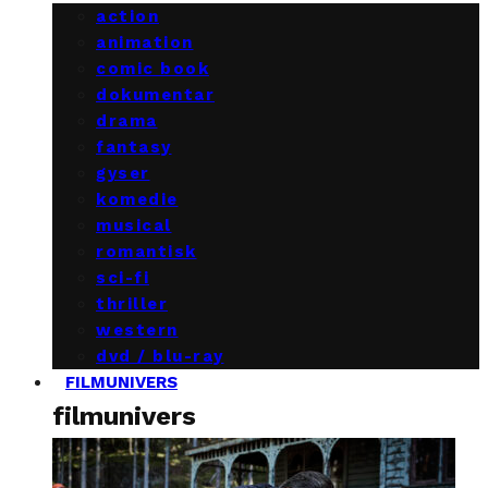
action
animation
comic book
dokumentar
drama
fantasy
gyser
komedie
musical
romantisk
sci-fi
thriller
western
dvd / blu-ray
FILMUNIVERS
filmunivers