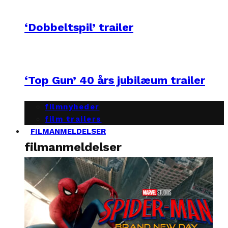
‘Dobbeltspil’ trailer
‘Top Gun’ 40 års jubilæum trailer
filmnyheder
film trailers
FILMANMELDELSER
filmanmeldelser