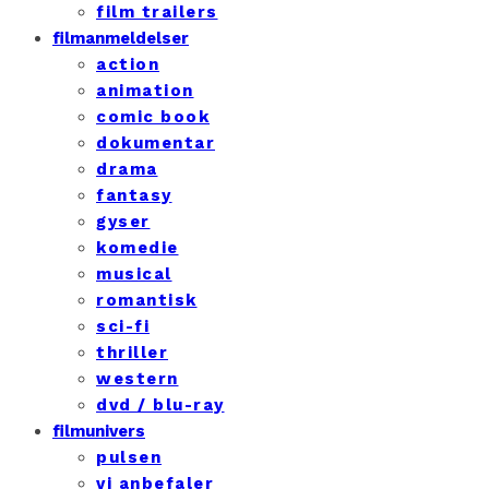
film trailers
filmanmeldelser
action
animation
comic book
dokumentar
drama
fantasy
gyser
komedie
musical
romantisk
sci-fi
thriller
western
dvd / blu-ray
filmunivers
pulsen
vi anbefaler