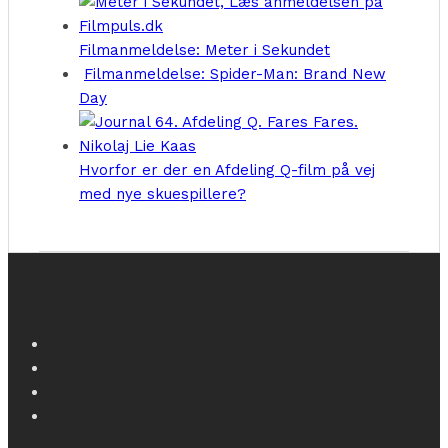
Filmanmeldelse: Meter i Sekundet
Filmanmeldelse: Spider-Man: Brand New
Day
Hvorfor er der en Afdeling Q-film på vej
med nye skuespillere?