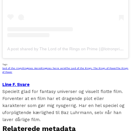
A post shared by The Lord of the Rings on Prime (@lotronprime)
Tags
lord of the rings
Ringenes Herre
Ringenes herre serie
The Lord of the Rings: The Rings of Power
The Rings
of Power
Line F. Svare
Specielt glad for fantasy universer og visuelt flotte film.
Forventer at en film har et dragende plot eller
karakterer som gør mig nysgerrig. Har en hel speciel og
uforpligtende kærlighed til Baz Luhrmann, selv når han
laver dårlige film.
Relaterede metadata