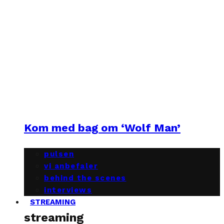
Kom med bag om ‘Wolf Man’
pulsen
vi anbefaler
behind the scenes
interviews
STREAMING
streaming