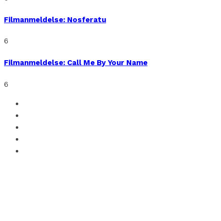
Filmanmeldelse: Nosferatu
6
Filmanmeldelse: Call Me By Your Name
6