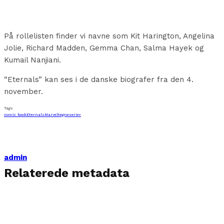
På rollelisten finder vi navne som Kit Harington, Angelina
Jolie, Richard Madden, Gemma Chan, Salma Hayek og
Kumail Nanjiani.
“Eternals” kan ses i de danske biografer fra den 4.
november.
Tags
comic book
Eternals
Marvel
tegneserier
admin
Relaterede metadata