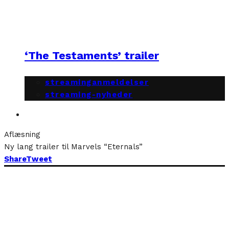
‘The Testaments’ trailer
streaminganmeldelser
streaming-nyheder
Aflæsning
Ny lang trailer til Marvels “Eternals”
Share
Tweet