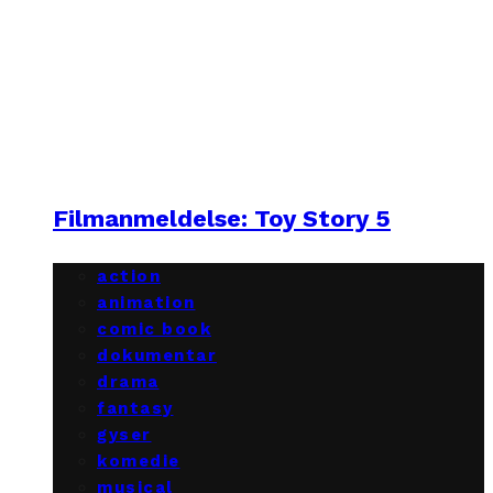
Filmanmeldelse: Toy Story 5
action
animation
comic book
dokumentar
drama
fantasy
gyser
komedie
musical