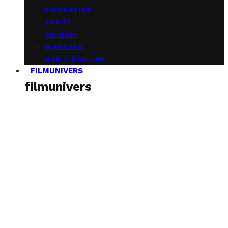
romantisk
sci-fi
thriller
western
dvd / blu-ray
FILMUNIVERS
filmunivers