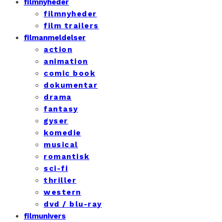
filmnyheder
filmnyheder
film trailers
filmanmeldelser
action
animation
comic book
dokumentar
drama
fantasy
gyser
komedie
musical
romantisk
sci-fi
thriller
western
dvd / blu-ray
filmunivers