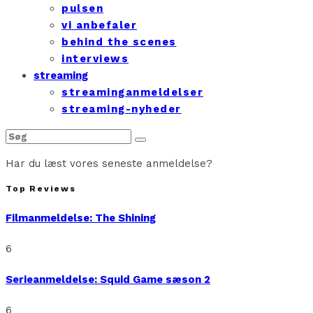
pulsen
vi anbefaler
behind the scenes
interviews
streaming
streaminganmeldelser
streaming-nyheder
Har du læst vores seneste anmeldelse?
Top Reviews
Filmanmeldelse: The Shining
6
Serieanmeldelse: Squid Game sæson 2
6