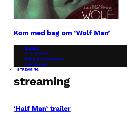
Kom med bag om ‘Wolf Man’
pulsen
vi anbefaler
behind the scenes
interviews
STREAMING
streaming
‘Half Man’ trailer