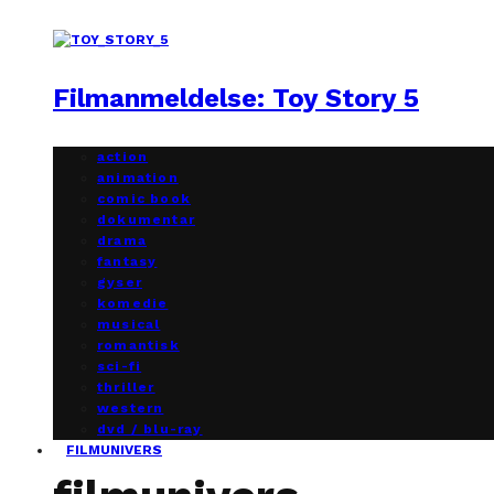
Filmanmeldelse: Toy Story 5
action
animation
comic book
dokumentar
drama
fantasy
gyser
komedie
musical
romantisk
sci-fi
thriller
western
dvd / blu-ray
FILMUNIVERS