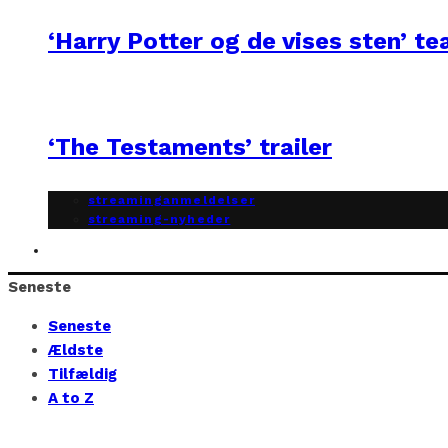
‘Harry Potter og de vises sten’ te
‘The Testaments’ trailer
streaminganmeldelser
streaming-nyheder
Seneste
Seneste
Ældste
Tilfældig
A to Z