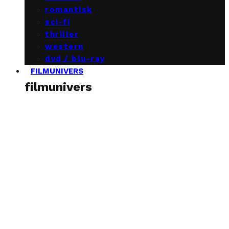
romantisk
sci-fi
thriller
western
dvd / blu-ray
FILMUNIVERS
filmunivers