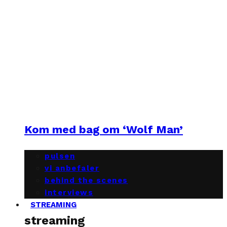
Kom med bag om ‘Wolf Man’
pulsen
vi anbefaler
behind the scenes
interviews
STREAMING
streaming