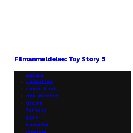
Filmanmeldelse: Toy Story 5
action
animation
comic book
dokumentar
drama
fantasy
gyser
komedie
musical