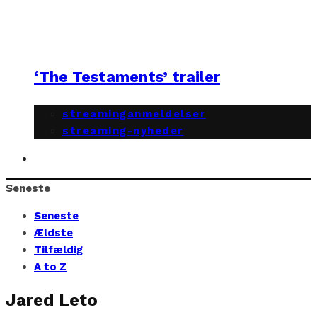
‘The Testaments’ trailer
streaminganmeldelser
streaming-nyheder
Seneste
Seneste
Ældste
Tilfældig
A to Z
Jared Leto