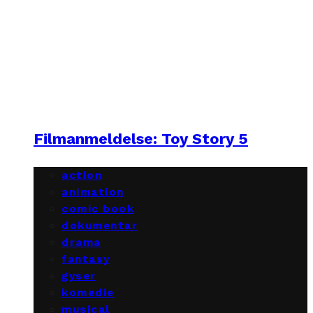
Filmanmeldelse: Toy Story 5
action
animation
comic book
dokumentar
drama
fantasy
gyser
komedie
musical