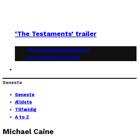
‘The Testaments’ trailer
streaminganmeldelser
streaming-nyheder
Seneste
Seneste
Ældste
Tilfældig
A to Z
Michael Caine