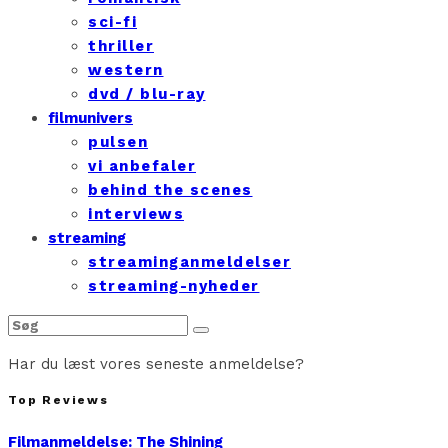
sci-fi
thriller
western
dvd / blu-ray
filmunivers
pulsen
vi anbefaler
behind the scenes
interviews
streaming
streaminganmeldelser
streaming-nyheder
Har du læst vores seneste anmeldelse?
Top Reviews
Filmanmeldelse: The Shining