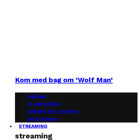
Kom med bag om ‘Wolf Man’
pulsen
vi anbefaler
behind the scenes
interviews
STREAMING
streaming