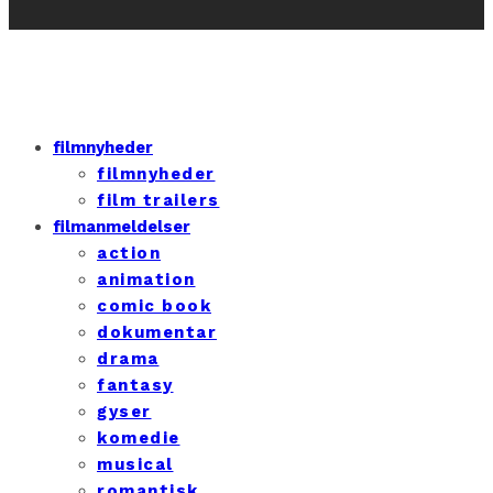
filmnyheder
filmnyheder
film trailers
filmanmeldelser
action
animation
comic book
dokumentar
drama
fantasy
gyser
komedie
musical
romantisk