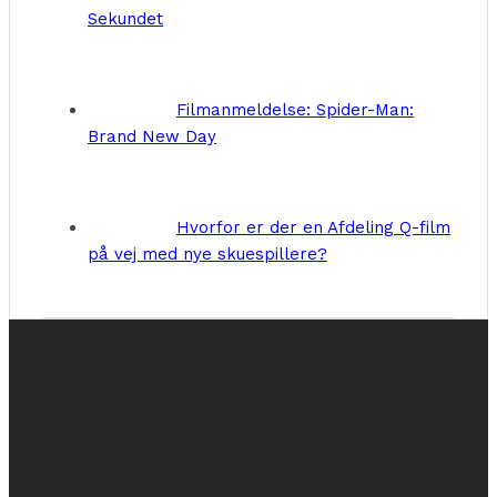
Sekundet
Filmanmeldelse: Spider-Man:
Brand New Day
Hvorfor er der en Afdeling Q-film
på vej med nye skuespillere?