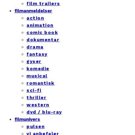
film trailers
filmanmeldelser
action
animation
comic book
dokumentar
drama
fantasy
gyser
komedie
musical
romantisk
sci-fi
thriller
western
dvd / blu-ray
filmunivers
pulsen
vi anbefaler