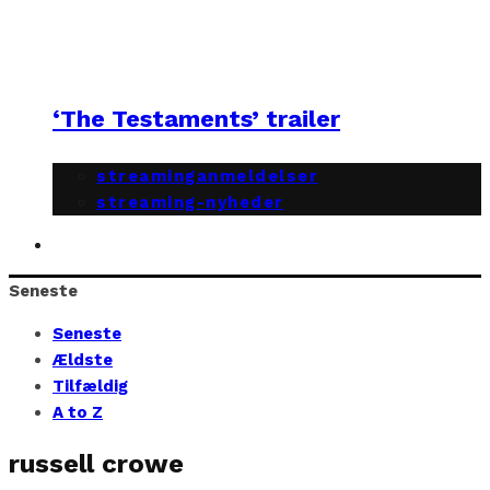
‘The Testaments’ trailer
streaminganmeldelser
streaming-nyheder
Seneste
Seneste
Ældste
Tilfældig
A to Z
russell crowe