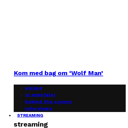
Kom med bag om ‘Wolf Man’
pulsen
vi anbefaler
behind the scenes
interviews
STREAMING
streaming