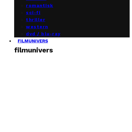
romantisk
sci-fi
thriller
western
dvd / blu-ray
FILMUNIVERS
filmunivers