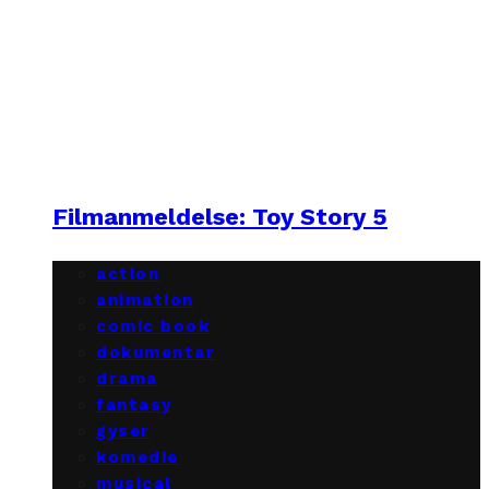
Filmanmeldelse: Toy Story 5
action
animation
comic book
dokumentar
drama
fantasy
gyser
komedie
musical