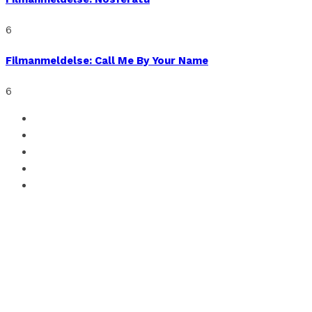
6
Filmanmeldelse: Call Me By Your Name
6