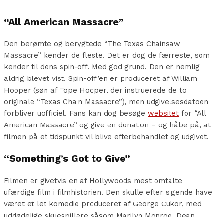
“All American Massacre”
Den berømte og berygtede “The Texas Chainsaw
Massacre” kender de fleste. Det er dog de færreste, som
kender til dens spin-off. Med god grund. Den er nemlig
aldrig blevet vist. Spin-off’en er produceret af William
Hooper (søn af Tope Hooper, der instruerede de to
originale “Texas Chain Massacre”), men udgivelsesdatoen
forbliver uofficiel. Fans kan dog besøge
websitet
for “All
American Massacre” og give en donation – og håbe på, at
filmen på et tidspunkt vil blive efterbehandlet og udgivet.
“Something’s Got to Give”
Filmen er givetvis en af Hollywoods mest omtalte
ufærdige film i filmhistorien. Den skulle efter sigende have
været et let komedie produceret af George Cukor, med
uddødelige skuespillere såsom Marilyn Monroe, Dean