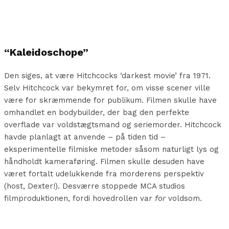
“Kaleidoschope”
Den siges, at være Hitchcocks ‘darkest movie’ fra 1971.
Selv Hitchcock var bekymret for, om visse scener ville
være for skræmmende for publikum. Filmen skulle have
omhandlet en bodybuilder, der bag den perfekte
overflade var voldstægtsmand og seriemorder. Hitchcock
havde planlagt at anvende – på tiden tid –
eksperimentelle filmiske metoder såsom naturligt lys og
håndholdt kameraføring. Filmen skulle desuden have
været fortalt udelukkende fra morderens perspektiv
(host, Dexter!). Desværre stoppede MCA studios
filmproduktionen, fordi hovedrollen var
for
voldsom.