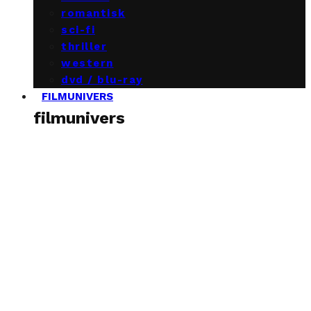
romantisk
sci-fi
thriller
western
dvd / blu-ray
FILMUNIVERS
filmunivers