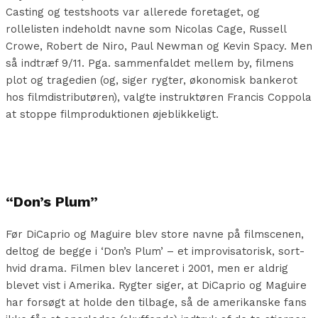
Casting og testshoots var allerede foretaget, og
rollelisten indeholdt navne som Nicolas Cage, Russell
Crowe, Robert de Niro, Paul Newman og Kevin Spacy. Men
så indtræf 9/11. Pga. sammenfaldet mellem by, filmens
plot og tragedien (og, siger rygter, økonomisk bankerot
hos filmdistributøren), valgte instruktøren Francis Coppola
at stoppe filmproduktionen øjeblikkeligt.
“Don’s Plum”
Før DiCaprio og Maguire blev store navne på filmscenen,
deltog de begge i ‘Don’s Plum’ – et improvisatorisk, sort-
hvid drama. Filmen blev lanceret i 2001, men er aldrig
blevet vist i Amerika. Rygter siger, at DiCaprio og Maguire
har forsøgt at holde den tilbage, så de amerikanske fans