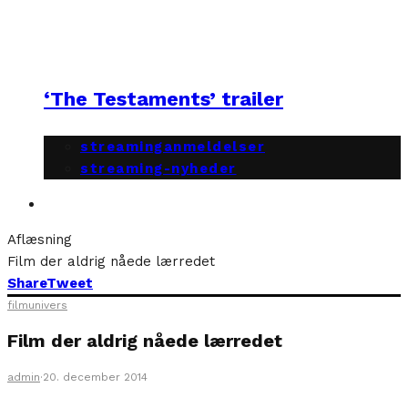
‘The Testaments’ trailer
streaminganmeldelser
streaming-nyheder
Aflæsning
Film der aldrig nåede lærredet
Share
Tweet
filmunivers
Film der aldrig nåede lærredet
admin
·
20. december 2014