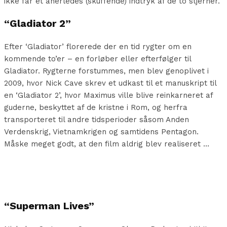
ikke får et anerledes (skuffende) indtryk af de to stjerner.
“Gladiator 2”
Efter ‘Gladiator’ florerede der en tid rygter om en
kommende to’er – en forløber eller efterfølger til
Gladiator. Rygterne forstummes, men blev genoplivet i
2009, hvor Nick Cave skrev et udkast til et manuskript til
en ‘Gladiator 2’, hvor Maximus ville blive reinkarneret af
guderne, beskyttet af de kristne i Rom, og herfra
transporteret til andre tidsperioder såsom Anden
Verdenskrig, Vietnamkrigen og samtidens Pentagon.
Måske meget godt, at den film aldrig blev realiseret …
“Superman Lives”