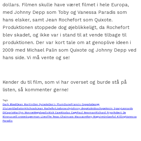
dollars. Filmen skulle have været filmet i hele Europa,
med Johnny Depp som Toby og Vanessa Paradis som
hans elsker, samt Jean Rochefort som Quixote.
Produktionen stoppede dog øjeblikkeligt, da Rochefort
blev skadet, og ikke var i stand til at vende tilbage til
produktionen. Der var kort tale om at genoplive ideen i
2009 med Michael Palin som Quixote og Johnny Depp ved
hans side. Vi må vente og se!
Kender du til film, som vi har overset og burde stå på
listen, så kommenter gerne!
Tags
Dark Blood
Dean Martin
Don Quixote
Don's Plum
Dune
Francis Coppola
George
Sluizer
Gladiator
Hitchcock
Jean Rochefort
Jodorowsky
johnny depp
Kaleidoschope
Kevin Spacy
Leonardo
DiCaprio
Marilyn Monroe
Megalopolis
Nick Cave
Nicolas Cage
Paul Newman
Richard Pryor
Robert De
Niro
russell crowe
Superman Lives
The Texas Chainsaw Massacre
Tony Maguire
Unlawful Killing
Vanessa
Paradis