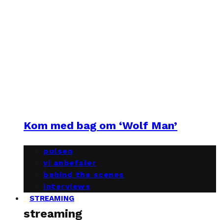
Kom med bag om ‘Wolf Man’
pulsen
vi anbefaler
behind the scenes
interviews
STREAMING
streaming