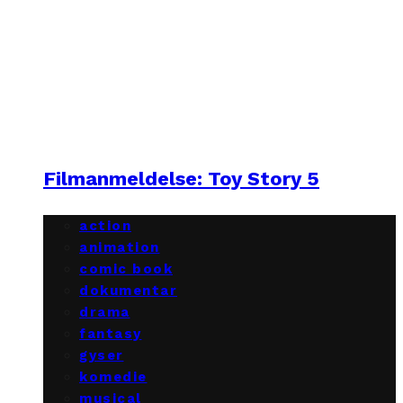
Filmanmeldelse: Toy Story 5
action
animation
comic book
dokumentar
drama
fantasy
gyser
komedie
musical