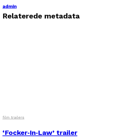
admin
Relaterede metadata
film trailers
‘Focker‑In‑Law’ trailer