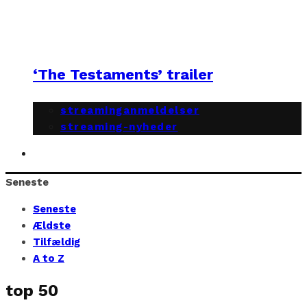
‘The Testaments’ trailer
streaminganmeldelser
streaming-nyheder
Seneste
Seneste
Ældste
Tilfældig
A to Z
top 50