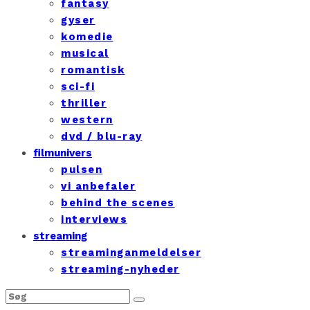
fantasy
gyser
komedie
musical
romantisk
sci-fi
thriller
western
dvd / blu-ray
filmunivers
pulsen
vi anbefaler
behind the scenes
interviews
streaming
streaminganmeldelser
streaming-nyheder