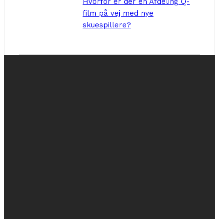
Hvorfor er der en Afdeling Q-
film på vej med nye
skuespillere?