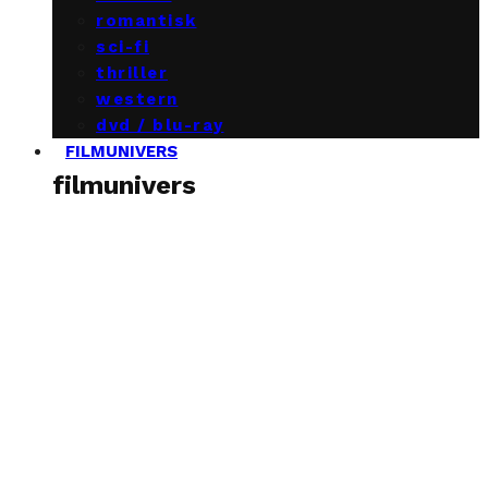
romantisk
sci-fi
thriller
western
dvd / blu-ray
FILMUNIVERS
filmunivers