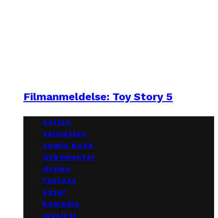
Filmanmeldelse: Toy Story 5
action
animation
comic book
dokumentar
drama
fantasy
gyser
komedie
musical