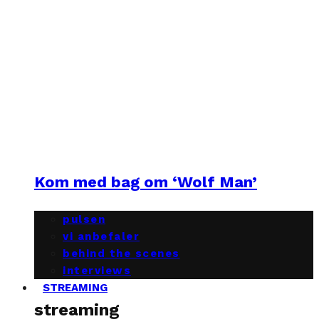
Kom med bag om ‘Wolf Man’
pulsen
vi anbefaler
behind the scenes
interviews
STREAMING
streaming