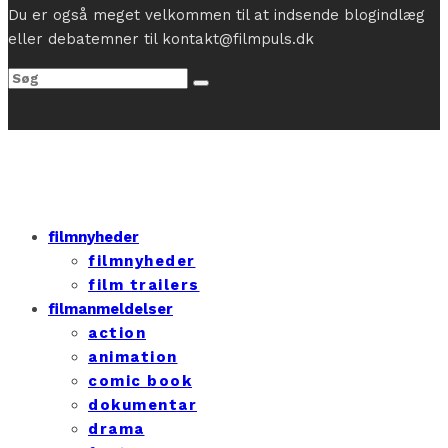
Du er også meget velkommen til at indsende blogindlæg
eller debatemner til kontakt@filmpuls.dk
filmnyheder
filmnyheder
film trailers
filmanmeldelser
action
animation
comic book
dokumentar
drama