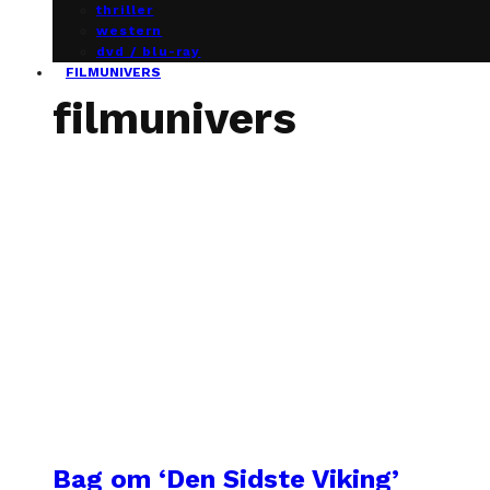
thriller
western
dvd / blu-ray
FILMUNIVERS
filmunivers
Bag om ‘Den Sidste Viking’