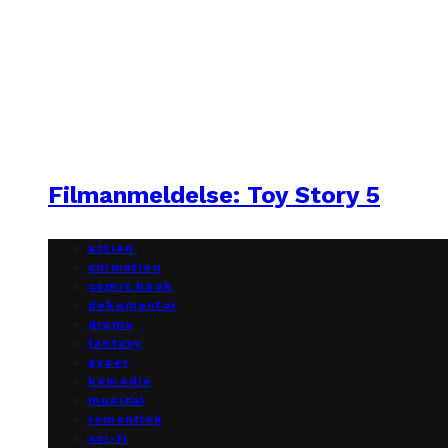
Filmanmeldelse: Toy Story 5
action
animation
comic book
dokumentar
drama
fantasy
gyser
komedie
musical
romantisk
sci-fi