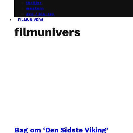
thriller
western
dvd / blu-ray
FILMUNIVERS
filmunivers
Bag om ‘Den Sidste Viking’