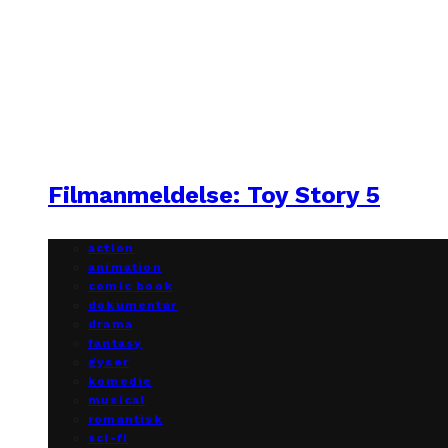
Filmanmeldelse: Toy Story 5
action
animation
comic book
dokumentar
drama
fantasy
gyser
komedie
musical
romantisk
sci-fi