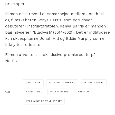
principper.
Filmen er skrevet i et samarbejde mellem Jonah Hill
og filmskaberen Kenya Barris, som derudover
debuterer i instruktørstolen. Kenya Barris er manden
bag hit-serien ‘Black-ish’ (2014-2021). Det er indtilvidere
kun skuespillerne Jonah Hill og Eddie Murphy som er
tilknyttet rollelisten.
Filmen afventer sin eksklusive premieredato på
Netflix.
BLACK-ISH
COMING TO AMERICA
EDDIE MURPHY
JONAH HILL
KENYA BARRIS
NETFLIX
TAGS
THE WOLF OF WALL STREET